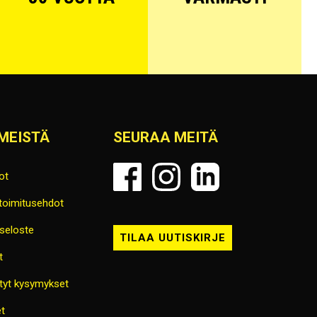
MEISTÄ
SEURAA MEITÄ
ot
 toimitusehdot
seloste
TILAA UUTISKIRJE
t
tyt kysymykset
t