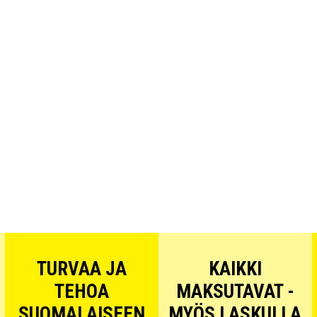
TURVAA JA
KAIKKI
TEHOA
MAKSUTAVAT -
SUOMALAISEEN
MYÖS LASKULLA