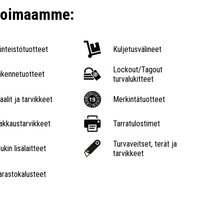
ikoimaamme:
iinteistötuotteet
Kuljetusvälineet
Lockout/Tagout
iikennetuotteet
turvalukitteet
aalit ja tarvikkeet
Merkintätuotteet
akkaustarvikkeet
Tarratulostimet
Turvaveitset, terät ja
ukin lisälaitteet
tarvikkeet
arastokalusteet