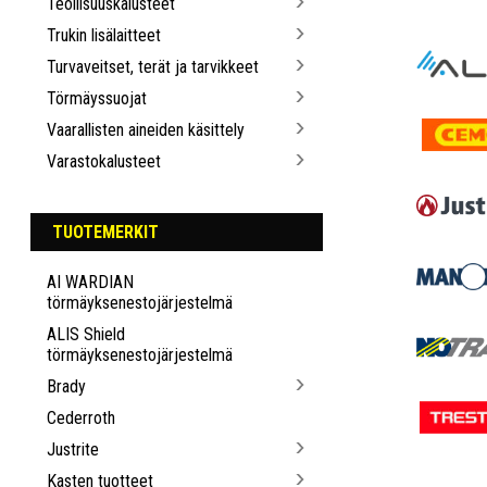
Teollisuuskalusteet
Trukin lisälaitteet
Turvaveitset, terät ja tarvikkeet
Törmäyssuojat
Vaarallisten aineiden käsittely
Varastokalusteet
TUOTEMERKIT
AI WARDIAN
törmäyksenestojärjestelmä
ALIS Shield
törmäyksenestojärjestelmä
Brady
Cederroth
Justrite
Kasten tuotteet