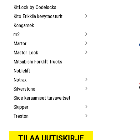
KitLock by Codelocks
Kito Erikkila kevytnosturit
Kongamek
m2
Martor
Master Lock
Mitsubishi Forklift Trucks
Noblelift
Notrax
Silverstone
Slice keraamiset turvaveitset
Skipper
Treston
TILAA UUTISKIRJE