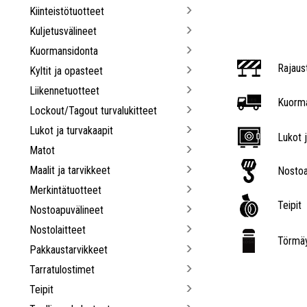
Kiinteistötuotteet
Kuljetusvälineet
Kuormansidonta
Rajaus
Kyltit ja opasteet
Liikennetuotteet
Kuorma
Lockout/Tagout turvalukitteet
Lukot ja turvakaapit
Lukot j
Matot
Maalit ja tarvikkeet
Nostoa
Merkintätuotteet
Teipit
Nostoapuvälineet
Nostolaitteet
Törmäy
Pakkaustarvikkeet
Tarratulostimet
Teipit