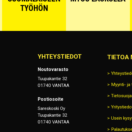
TYÖHÖN
YHTEYSTIEDOT
TIETOA 
Noutovarasto
Yhteystied
Tuupakantie 32
Myynti- ja
01740 VANTAA
Tietosuoja
Postiosoite
Yritystiedo
Sareskoski Oy
Tuupakantie 32
Usein kysy
01740 VANTAA
Palautukse