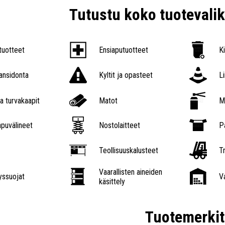
Tutustu koko tuoteval
tuotteet
Ensiaputuotteet
K
nsidonta
Kyltit ja opasteet
L
a turvakaapit
Matot
M
puvälineet
Nostolaitteet
P
Teollisuuskalusteet
Tr
Vaarallisten aineiden
ssuojat
V
käsittely
Tuotemerkit