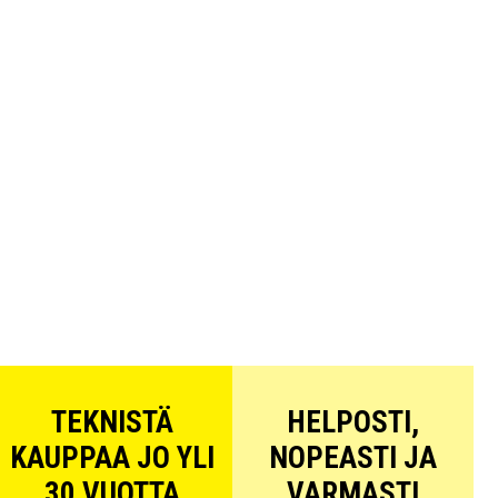
TEKNISTÄ
HELPOSTI,
KAUPPAA JO YLI
NOPEASTI JA
30 VUOTTA
VARMASTI