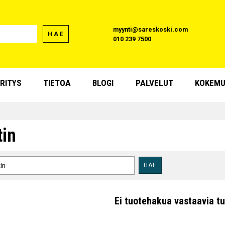
myynti@sareskoski.com
HAE
010 239 7500
RITYS
TIETOA
BLOGI
PALVELUT
KOKEMU
tin
HAE
Ei tuotehakua vastaavia tu