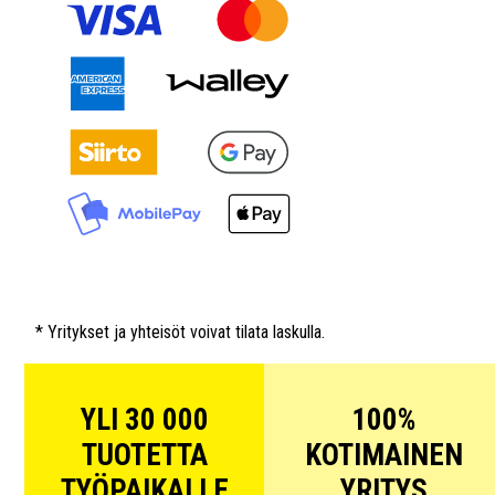
* Yritykset ja yhteisöt voivat tilata laskulla.
YLI 30 000
100%
TUOTETTA
KOTIMAINEN
TYÖPAIKALLE
YRITYS