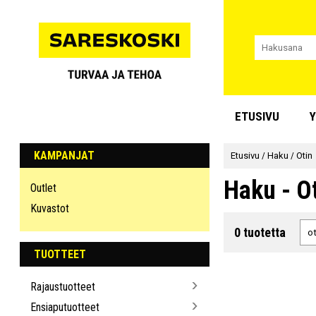
ETUSIVU
Y
KAMPANJAT
Etusivu
/
Haku
/
Otin
Haku - O
Outlet
Kuvastot
0 tuotetta
TUOTTEET
Rajaustuotteet
Ensiaputuotteet