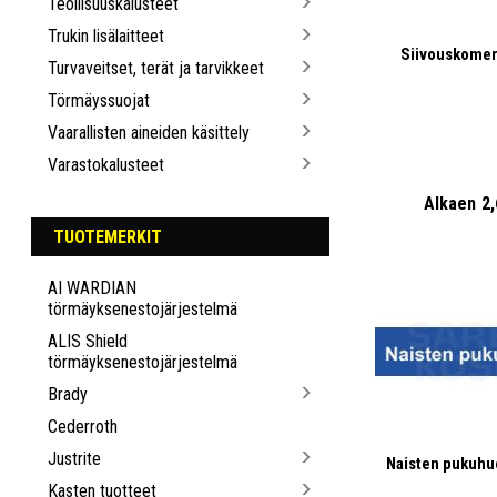
Teollisuuskalusteet
Trukin lisälaitteet
Siivouskomero
Turvaveitset, terät ja tarvikkeet
Törmäyssuojat
Vaarallisten aineiden käsittely
Varastokalusteet
Alkaen
2
TUOTEMERKIT
AI WARDIAN
törmäyksenestojärjestelmä
ALIS Shield
törmäyksenestojärjestelmä
Brady
Cederroth
Justrite
Naisten pukuhuo
Kasten tuotteet