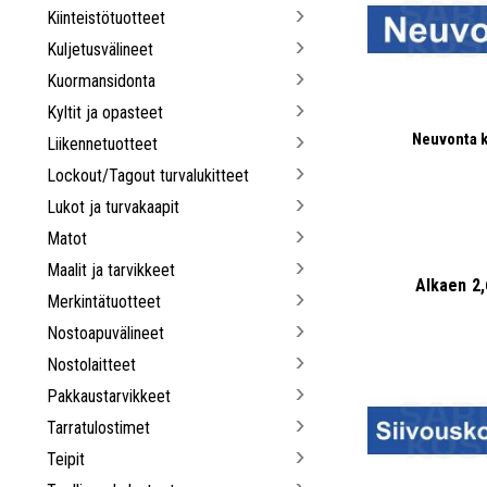
Kiinteistötuotteet
Kuljetusvälineet
Kuormansidonta
Kyltit ja opasteet
Neuvonta k
Liikennetuotteet
Lockout/Tagout turvalukitteet
Lukot ja turvakaapit
Matot
Maalit ja tarvikkeet
Alkaen
2
Merkintätuotteet
Nostoapuvälineet
Nostolaitteet
Pakkaustarvikkeet
Tarratulostimet
Teipit