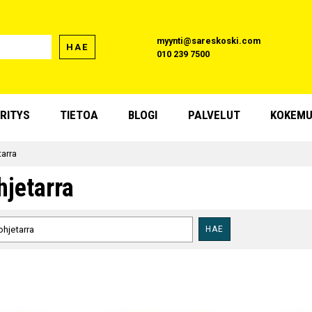
myynti@sareskoski.com
HAE
010 239 7500
RITYS
TIETOA
BLOGI
PALVELUT
KOKEMU
tarra
hjetarra
HAE