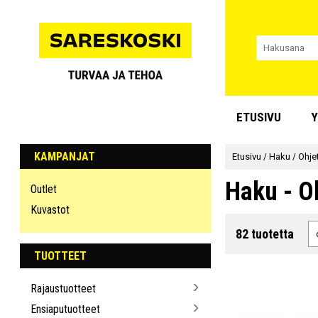
ETUSIVU
Y
KAMPANJAT
Etusivu
/
Haku
/
Ohje
Haku - O
Outlet
Kuvastot
82 tuotetta
TUOTTEET
Rajaustuotteet
Ensiaputuotteet