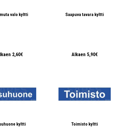
uta valo kyltti
Saapuva tavara kyltti
lkaen
2,60€
Alkaen
5,90€
uhuone kyltti
Toimisto kyltti