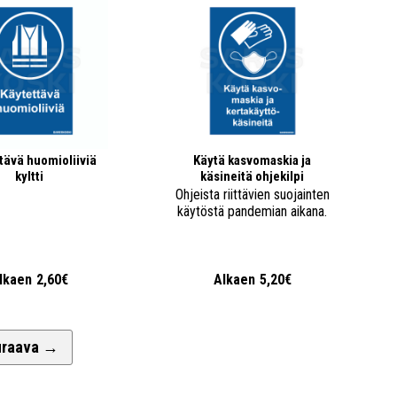
tävä huomioliiviä
Käytä kasvomaskia ja
kyltti
käsineitä ohjekilpi
Ohjeista riittävien suojainten
käytöstä pandemian aikana.
lkaen
2,60€
Alkaen
5,20€
uraava
→