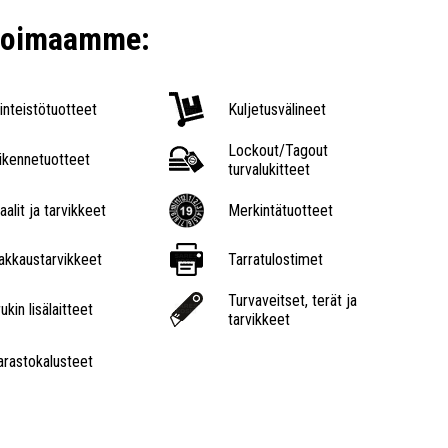
ikoimaamme:
iinteistötuotteet
Kuljetusvälineet
Lockout/Tagout
iikennetuotteet
turvalukitteet
aalit ja tarvikkeet
Merkintätuotteet
akkaustarvikkeet
Tarratulostimet
Turvaveitset, terät ja
ukin lisälaitteet
tarvikkeet
arastokalusteet