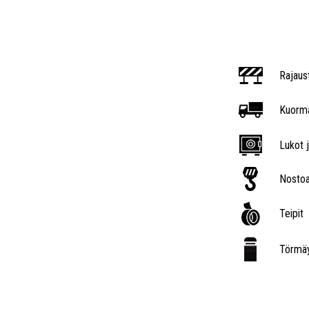
Rajaus
Kuorma
Lukot j
Nostoa
Teipit
Törmäy