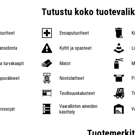
Tutustu koko tuoteval
tuotteet
Ensiaputuotteet
K
nsidonta
Kyltit ja opasteet
L
a turvakaapit
Matot
M
puvälineet
Nostolaitteet
P
Teollisuuskalusteet
Tr
Vaarallisten aineiden
ssuojat
V
käsittely
Tuotemerkit