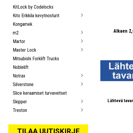
KitLock by Codelocks
Kito Erikkila kevytnosturit
Kongamek
Alkaen
2
m2
Martor
Master Lock
Mitsubishi Forklift Trucks
Noblelift
Notrax
Silverstone
Slice keraamiset turvaveitset
Lähtevä tavara
Skipper
Treston
TILAA UUTISKIRJE