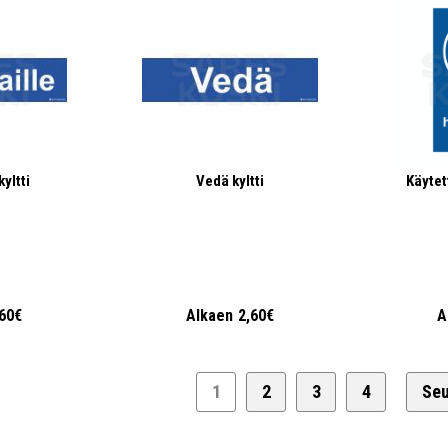
kyltti
Vedä kyltti
Käytet
,60€
Alkaen
2,60€
A
1
2
3
4
Se