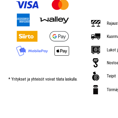
Rajaus
Kuorma
Lukot j
Nostoa
Teipit
* Yritykset ja yhteisöt voivat tilata laskulla.
Törmäy