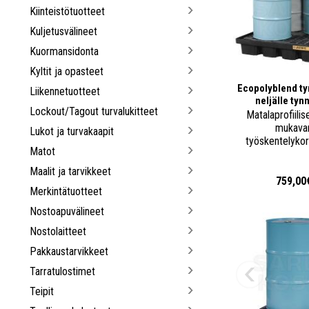
Kiinteistötuotteet
Kuljetusvälineet
Kuormansidonta
Kyltit ja opasteet
Ecopolyblend ty
Liikennetuotteet
neljälle tynn
Lockout/Tagout turvalukitteet
Matalaprofiilise
mukava
Lukot ja turvakaapit
työskentelyko
Matot
Maalit ja tarvikkeet
759,00
Merkintätuotteet
Nostoapuvälineet
Nostolaitteet
Pakkaustarvikkeet
Tarratulostimet
Teipit