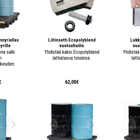
nnyriallas
Liitinsetti Ecopolyblend
Lukk
yrille
vuotoaltaille
vuo
na sallii
Yhdistää kaksi Ecopolyblend
Yhdistää
n
lattiatasoa toisiinsa.
latt
rkeuden.
€
62,00€