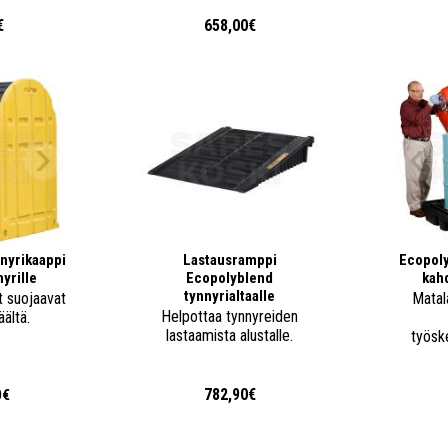
€
658,00€
nyrikaappi
Lastausramppi
Ecopoly
nyrille
Ecopolyblend
kahd
tynnyrialtaalle
t suojaavat
Matala
Helpottaa tynnyreiden
äältä.
lastaamista alustalle.
työsk
782,90€
0€