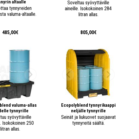
nnyrin altaalle
Soveltuu syövyttäville
ttaa tynnyreiden
aineille. Isokokoinen 284
sta valuma-altaalle.
litran allas.
485,00€
805,00€
blend valuma-allas
Ecopolyblend tynnyrikaappi
elle tynnyrille
neljälle tynnyrille
tuu syövyttäville
Seinät ja liukuovet suojaavat
le. Isokokoinen 250
tynnyreitä säältä.
litran allas.