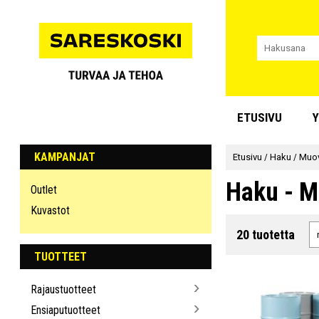
ETUSIVU
Y
KAMPANJAT
Etusivu
/
Haku
/
Muov
Haku - M
Outlet
Kuvastot
20 tuotetta
TUOTTEET
Rajaustuotteet
Ensiaputuotteet