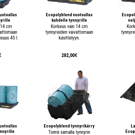
uotoallas
Ecopolyblend vuotoallas
Ecopol
yrille
kahdelle tynnyrille
nel
 14 cm
Korkeus vain 14 cm
Kork
vattomaan
tynnyreiden vaivattomaan
tynnyr
isuus 45 l.
käsittelyyn.
€
282,00€
uotoallas
Ecopolyblend tynnyrikärry
L
nnyrille
Ecop
Toimii samalla tynnyrin