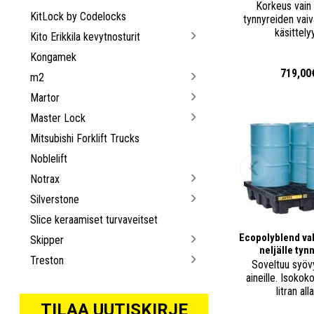
Korkeus vain
KitLock by Codelocks
tynnyreiden vai
käsittely
Kito Erikkila kevytnosturit
Kongamek
719,00
m2
Martor
Master Lock
Mitsubishi Forklift Trucks
Noblelift
Notrax
Silverstone
Slice keraamiset turvaveitset
Ecopolyblend va
Skipper
neljälle tynn
Treston
Soveltuu syövy
aineille. Isokok
litran all
TILAA UUTISKIRJE