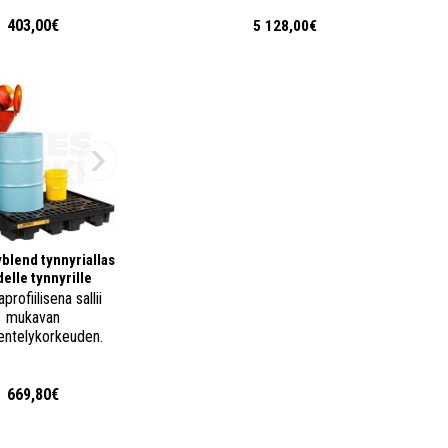
403,00€
5 128,00€
blend tynnyriallas
elle tynnyrille
profiilisena sallii
mukavan
entelykorkeuden.
669,80€