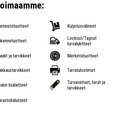
ikoimaamme:
iinteistötuotteet
Kuljetusvälineet
Lockout/Tagout
iikennetuotteet
turvalukitteet
aalit ja tarvikkeet
Merkintätuotteet
akkaustarvikkeet
Tarratulostimet
Turvaveitset, terät ja
ukin lisälaitteet
tarvikkeet
arastokalusteet