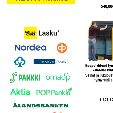
540,00
Ecopolyblend tyn
kahdelle tyn
Seinät ja liukuove
tynnyreitä s
3 206,5