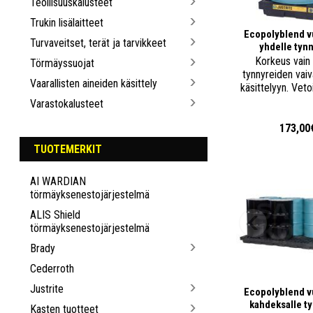
Teollisuuskalusteet
Trukin lisälaitteet
Ecopolyblend v
Turvaveitset, terät ja tarvikkeet
yhdelle tynn
Korkeus vain
Törmäyssuojat
tynnyreiden vai
Vaarallisten aineiden käsittely
käsittelyyn. Veto
Varastokalusteet
173,00
TUOTEMERKIT
AI WARDIAN
törmäyksenestojärjestelmä
ALIS Shield
törmäyksenestojärjestelmä
Brady
Cederroth
Justrite
Ecopolyblend v
kahdeksalle ty
Kasten tuotteet