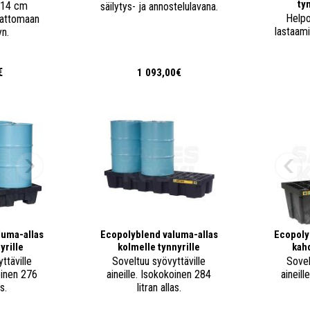
ty
 14 cm
säilytys- ja annostelulavana.
Helpo
vattomaan
lastaami
yn.
€
1 093,00€
luma-allas
Ecopolyblend valuma-allas
Ecopoly
yrille
kolmelle tynnyrille
kahd
ttäville
Soveltuu syövyttäville
Sovel
oinen 276
aineille. Isokokoinen 284
aineil
as.
litran allas.