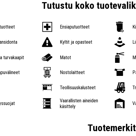
Tutustu koko tuoteval
tuotteet
Ensiaputuotteet
K
nsidonta
Kyltit ja opasteet
L
a turvakaapit
Matot
M
puvälineet
Nostolaitteet
P
Teollisuuskalusteet
Tr
Vaarallisten aineiden
ssuojat
V
käsittely
Tuotemerkit