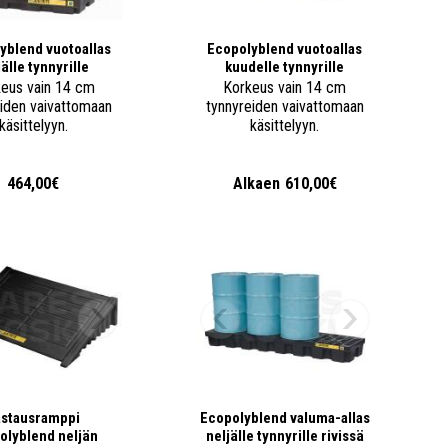
yblend vuotoallas
Ecopolyblend vuotoallas
jälle tynnyrille
kuudelle tynnyrille
eus vain 14 cm
Korkeus vain 14 cm
eiden vaivattomaan
tynnyreiden vaivattomaan
käsittelyyn.
käsittelyyn.
464,00€
Alkaen
610,00€
astausramppi
Ecopolyblend valuma-allas
olyblend neljän
neljälle tynnyrille rivissä