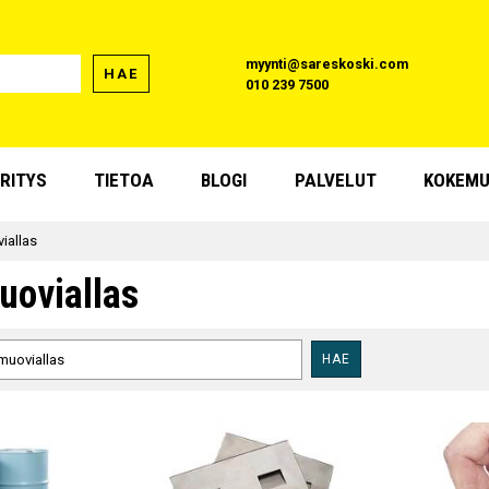
myynti@sareskoski.com
HAE
010 239 7500
RITYS
TIETOA
BLOGI
PALVELUT
KOKEMU
iallas
uoviallas
HAE