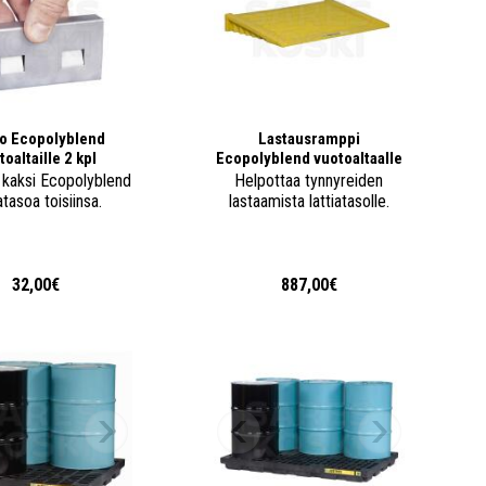
o Ecopolyblend
Lastausramppi
toaltaille 2 kpl
Ecopolyblend vuotoaltaalle
 kaksi Ecopolyblend
Helpottaa tynnyreiden
iatasoa toisiinsa.
lastaamista lattiatasolle.
32,00€
887,00€