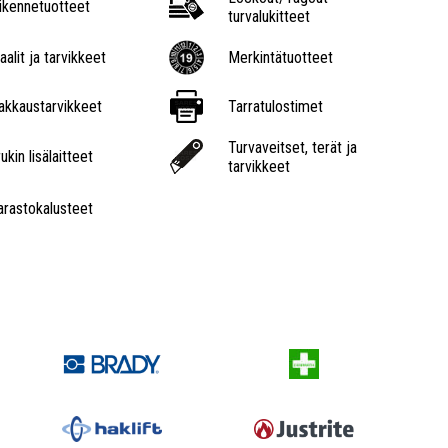
iikennetuotteet
turvalukitteet
aalit ja tarvikkeet
Merkintätuotteet
akkaustarvikkeet
Tarratulostimet
Turvaveitset, terät ja
ukin lisälaitteet
tarvikkeet
arastokalusteet