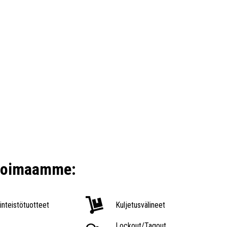
ikoimaamme:
iinteistötuotteet
Kuljetusvälineet
Lockout/Tagout