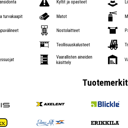
nsidonta
Kyltit ja opasteet
L
a turvakaapit
Matot
M
puvälineet
Nostolaitteet
P
Teollisuuskalusteet
Tr
Vaarallisten aineiden
ssuojat
V
käsittely
Tuotemerkit