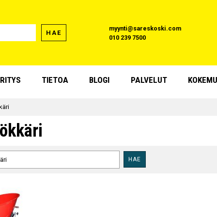
myynti@sareskoski.com
HAE
010 239 7500
RITYS
TIETOA
BLOGI
PALVELUT
KOKEMU
äri
ökkäri
HAE