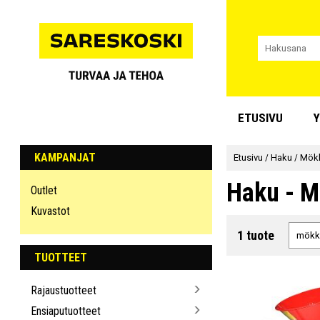
ETUSIVU
Y
KAMPANJAT
Etusivu
/
Haku
/
Mökk
Haku - M
Outlet
Kuvastot
1 tuote
TUOTTEET
Rajaustuotteet
Ensiaputuotteet