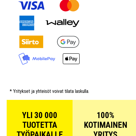
* Yritykset ja yhteisöt voivat tilata laskulla.
YLI 30 000
100%
TUOTETTA
KOTIMAINEN
TYÖPAIKALLE
YRITYS