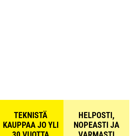
TEKNISTÄ
HELPOSTI,
KAUPPAA JO YLI
NOPEASTI JA
30 VUOTTA
VARMASTI