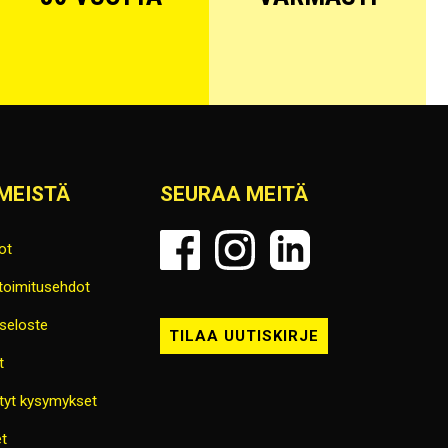
MEISTÄ
SEURAA MEITÄ
ot
 toimitusehdot
seloste
TILAA UUTISKIRJE
t
tyt kysymykset
t