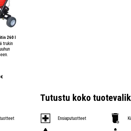
tin 260 l
ä trukin
muuhun
een.
0€
Tutustu koko tuoteval
tuotteet
Ensiaputuotteet
K