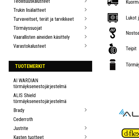
Teollisuuskalusteet
Kuorma
Trukin lisälaitteet
Lukot j
Turvaveitset, terät ja tarvikkeet
Törmäyssuojat
Nostoa
Vaarallisten aineiden käsittely
Varastokalusteet
Teipit
Törmäy
TUOTEMERKIT
AI WARDIAN
törmäyksenestojärjestelmä
ALIS Shield
törmäyksenestojärjestelmä
Brady
Cederroth
Justrite
Kasten tuotteet