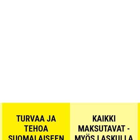
TURVAA JA
KAIKKI
TEHOA
MAKSUTAVAT -
SUOMALAISEEN
MYÖS LASKULLA