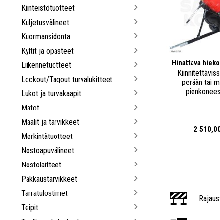
Kiinteistötuotteet
Kuljetusvälineet
Kuormansidonta
Kyltit ja opasteet
Hinattava hiekoi
Liikennetuotteet
Kiinnitettäviss
Lockout/Tagout turvalukitteet
perään tai 
pienkonees
Lukot ja turvakaapit
Matot
Maalit ja tarvikkeet
2 510,0
Merkintätuotteet
Nostoapuvälineet
Nostolaitteet
Pakkaustarvikkeet
Tarratulostimet
Rajaus
Teipit