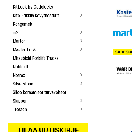
KitLock by Codelocks
Kito Erikkila kevytnosturit
Kongamek
m2
Martor
Master Lock
Mitsubishi Forklift Trucks
Noblelift
Notrax
Silverstone
Slice keraamiset turvaveitset
Skipper
Treston
TILAA UUTISKIRJE