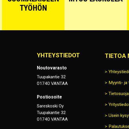
TYÖHÖN
YHTEYSTIEDOT
TIETOA 
Noutovarasto
Yhteystied
Tuupakantie 32
Myynti- ja
01740 VANTAA
Tietosuoja
Postiosoite
Yritystiedo
Sareskoski Oy
Tuupakantie 32
Usein kysy
01740 VANTAA
Palautukse