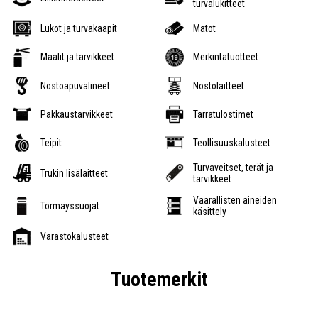
turvalukitteet
Lukot ja turvakaapit
Matot
Maalit ja tarvikkeet
Merkintätuotteet
Nostoapuvälineet
Nostolaitteet
Pakkaustarvikkeet
Tarratulostimet
Teipit
Teollisuuskalusteet
Turvaveitset, terät ja
Trukin lisälaitteet
tarvikkeet
Vaarallisten aineiden
Törmäyssuojat
käsittely
Varastokalusteet
Tuotemerkit