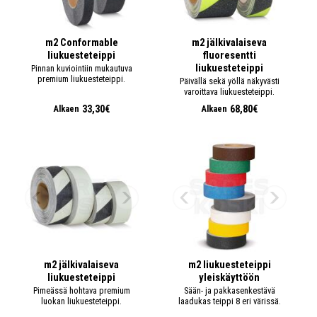
m2 Conformable
m2 jälkivalaiseva
liukuesteteippi
fluoresentti
liukuesteteippi
Pinnan kuviointiin mukautuva
premium liukuesteteippi.
Päivällä sekä yöllä näkyvästi
varoittava liukuesteteippi.
33,30€
68,80€
Alkaen
Alkaen
m2 jälkivalaiseva
m2 liukuesteteippi
liukuesteteippi
yleiskäyttöön
Pimeässä hohtava premium
Sään- ja pakkasenkestävä
luokan liukuesteteippi.
laadukas teippi 8 eri värissä.