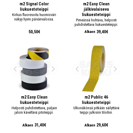
m2 Signal Color
m2 Easy Clean
liukuestoteippi
jälkivalaiseva
liukuesteteippi
Kirkas fluoresoitu huomioväri
näkyy hyvin päivänvalossa.
Pimeässä hohtava, helposti
puhdistettava liukuesteteippi.
50,50€
39,40€
Alkaen
m2 Easy Clean
m2 Public 46
liukuesteteippi
liukuesteteippi
Helposti puhdistettava, paljain
Ulkonäkönsä pitkään säilyttävä
jaloin käveltävä pitoteippi.
teippi julkisiin tiloihin.
31,40€
29,60€
Alkaen
Alkaen