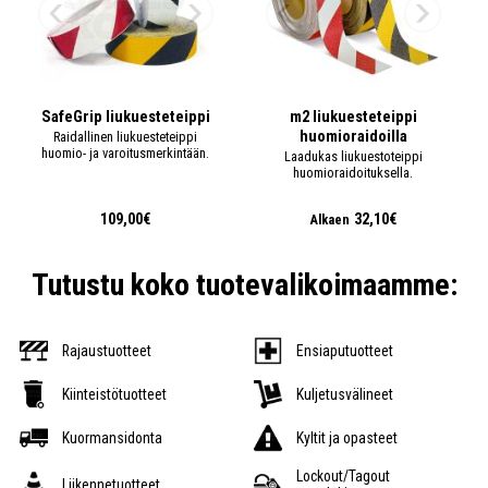
SafeGrip liukuesteteippi
m2 liukuesteteippi
huomioraidoilla
Raidallinen liukuesteteippi
huomio- ja varoitusmerkintään.
Laadukas liukuestoteippi
huomioraidoituksella.
109,00€
32,10€
Alkaen
Tutustu koko tuotevalikoimaamme:
Rajaustuotteet
Ensiaputuotteet
Kiinteistötuotteet
Kuljetusvälineet
Kuormansidonta
Kyltit ja opasteet
Lockout/Tagout
Liikennetuotteet