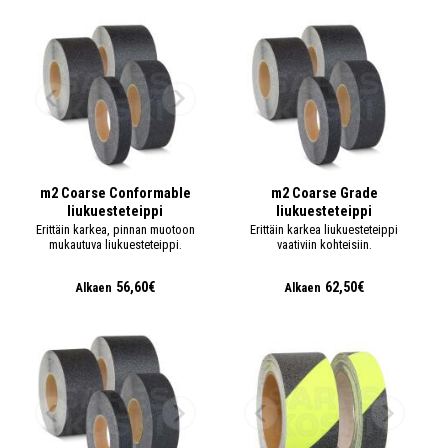
m2 Coarse Conformable
m2 Coarse Grade
liukuesteteippi
liukuesteteippi
Erittäin karkea, pinnan muotoon
Erittäin karkea liukuesteteippi
mukautuva liukuesteteippi.
vaativiin kohteisiin.
56,60€
62,50€
Alkaen
Alkaen