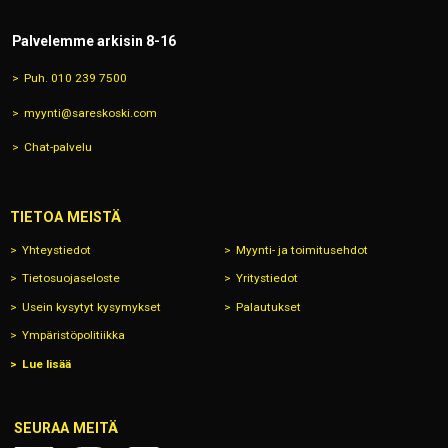
Palvelemme arkisin 8-16
Puh. 010 239 7500
myynti@sareskoski.com
Chat-palvelu
TIETOA MEISTÄ
Yhteystiedot
Myynti- ja toimitusehdot
Tietosuojaseloste
Yritystiedot
Usein kysytyt kysymykset
Palautukset
Ympäristöpolitiikka
Lue lisää
SEURAA MEITÄ