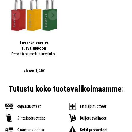
Laserkaiverrus
turvalukkoon
Pysyvä tapa merkitä turvalukot.
1,40€
Alkaen
Tutustu koko tuotevalikoimaamme:
Rajaustuotteet
Ensiaputuotteet
Kiinteistötuotteet
Kuljetusvälineet
Kuormansidonta
Kyltit ja opasteet