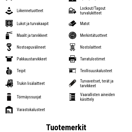
Lockout/Tagout
Liikennetuotteet
turvalukitteet
Lukot ja turvakaapit
Matot
Maalit ja tarvikkeet
Merkintätuotteet
Nostoapuvälineet
Nostolaitteet
Pakkaustarvikkeet
Tarratulostimet
Teipit
Teollisuuskalusteet
Turvaveitset, terät ja
Trukin lisälaitteet
tarvikkeet
Vaarallisten aineiden
Törmäyssuojat
käsittely
Varastokalusteet
Tuotemerkit