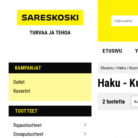
ETUSIVU
Y
KAMPANJAT
Etusivu
/
Haku
/
Kuor
Haku - K
Outlet
Kuvastot
2 tuotetta
TUOTTEET
Rajaustuotteet
Ensiaputuotteet