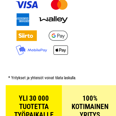
* Yritykset ja yhteisöt voivat tilata laskulla.
YLI 30 000
100%
TUOTETTA
KOTIMAINEN
TYÖPAIKALLE
YRITYS