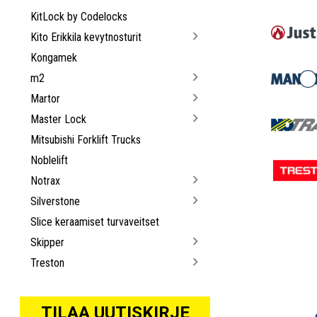
KitLock by Codelocks
Kito Erikkila kevytnosturit
Kongamek
m2
Martor
Master Lock
Mitsubishi Forklift Trucks
Noblelift
Notrax
Silverstone
Slice keraamiset turvaveitset
Skipper
Treston
TILAA UUTISKIRJE