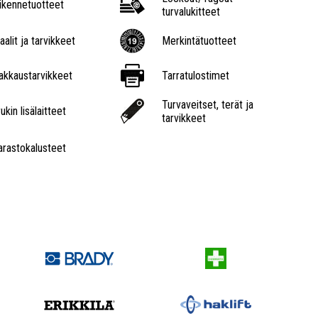
iikennetuotteet
turvalukitteet
aalit ja tarvikkeet
Merkintätuotteet
akkaustarvikkeet
Tarratulostimet
Turvaveitset, terät ja
ukin lisälaitteet
tarvikkeet
arastokalusteet