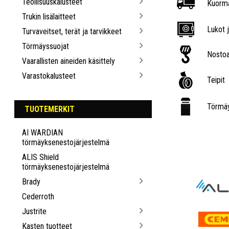
Teollisuuskalusteet
Kuorma
Trukin lisälaitteet
Lukot j
Turvaveitset, terät ja tarvikkeet
Törmäyssuojat
Nostoa
Vaarallisten aineiden käsittely
Varastokalusteet
Teipit
Törmäy
TUOTEMERKIT
AI WARDIAN
törmäyksenestojärjestelmä
ALIS Shield
törmäyksenestojärjestelmä
Brady
Cederroth
Justrite
Kasten tuotteet