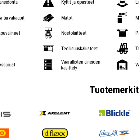
nsidonta
Kyltit ja opasteet
L
a turvakaapit
Matot
M
puvälineet
Nostolaitteet
P
Teollisuuskalusteet
Tr
Vaarallisten aineiden
ssuojat
V
käsittely
Tuotemerkit