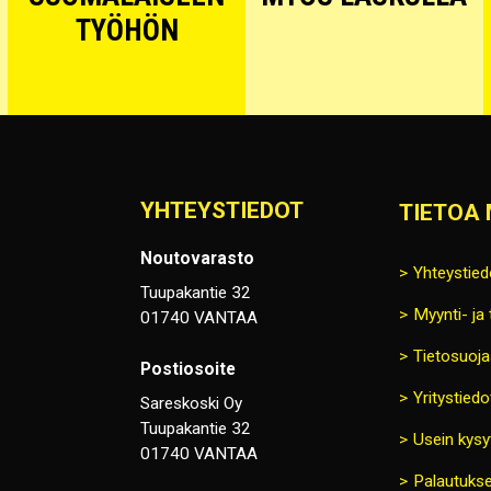
TYÖHÖN
YHTEYSTIEDOT
TIETOA 
Noutovarasto
Yhteystied
Tuupakantie 32
Myynti- ja
01740 VANTAA
Tietosuoja
Postiosoite
Yritystiedo
Sareskoski Oy
Tuupakantie 32
Usein kysy
01740 VANTAA
Palautukse