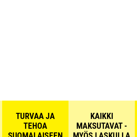
TURVAA JA
KAIKKI
TEHOA
MAKSUTAVAT -
SUOMALAISEEN
MYÖS LASKULLA