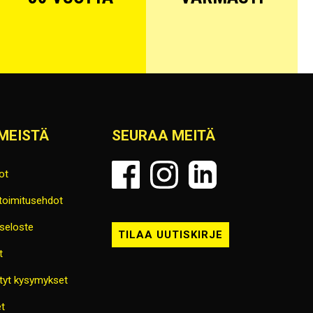
MEISTÄ
SEURAA MEITÄ
ot
 toimitusehdot
seloste
TILAA UUTISKIRJE
t
tyt kysymykset
t