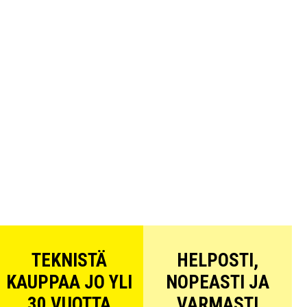
TEKNISTÄ
HELPOSTI,
KAUPPAA JO YLI
NOPEASTI JA
30 VUOTTA
VARMASTI