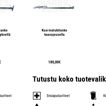
tanko
Kuormatukitanko
yksellä
kaasujousella
€
180,00€
Tutustu koko tuoteval
tuotteet
Ensiaputuotteet
K