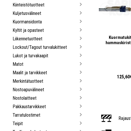
Kiinteistötuotteet
Kuljetusvälineet
Kuormansidonta
Kyltit ja opasteet
Kuormatuki
Liikennetuotteet
hammaskirist
Lockout/Tagout turvalukitteet
Lukot ja turvakaapit
Matot
Maalit ja tarvikkeet
125,60
Merkintätuotteet
Nostoapuvälineet
Nostolaitteet
Pakkaustarvikkeet
Tarratulostimet
Rajaus
Teipit