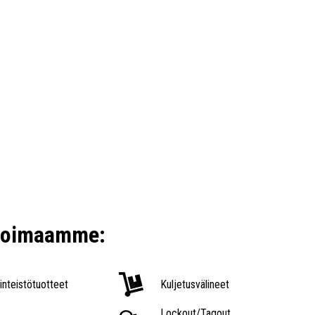
ikoimaamme:
iinteistötuotteet
Kuljetusvälineet
Lockout/Tagout