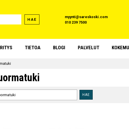
myynti@sareskoski.com
HAE
010 239 7500
RITYS
TIETOA
BLOGI
PALVELUT
KOKEMU
matuki
uormatuki
HAE