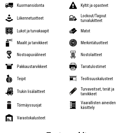
Kuormansidonta
Kyltit ja opasteet
Lockout/Tagout
Liikennetuotteet
turvalukitteet
Lukot ja turvakaapit
Matot
Maalit ja tarvikkeet
Merkintätuotteet
Nostoapuvälineet
Nostolaitteet
Pakkaustarvikkeet
Tarratulostimet
Teipit
Teollisuuskalusteet
Turvaveitset, terät ja
Trukin lisälaitteet
tarvikkeet
Vaarallisten aineiden
Törmäyssuojat
käsittely
Varastokalusteet