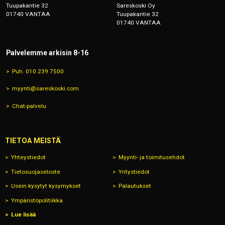
Tuupakantie 32
Sareskoski Oy
01740 VANTAA
Tuupakantie 32
01740 VANTAA
Palvelemme arkisin 8-16
Puh. 010 239 7500
myynti@sareskoski.com
Chat-palvelu
TIETOA MEISTÄ
Yhteystiedot
Myynti- ja toimitusehdot
Tietosuojaseloste
Yritystiedot
Usein kysytyt kysymykset
Palautukset
Ympäristöpolitiikka
Lue lisää