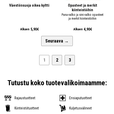
Väestönsuoja oikea kyltti
Opasteet ja merkit
kiinteistöihin
Puna-valko ja sini-valko opasteet
ja merkit kiinteistöihin
5,90€
4,90€
Alkaen
Alkaen
Seuraava
→
1
2
3
Tutustu koko tuotevalikoimaamme:
Rajaustuotteet
Ensiaputuotteet
Kiinteistötuotteet
Kuljetusvälineet