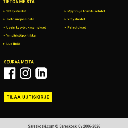
TIETOA MEISTÄ
Yhteystiedot
Myynti- ja toimitusehdot
Tietosuojaseloste
Yritystiedot
Usein kysytyt kysymykset
Palautukset
Ympäristöpolitiikka
Lue lisää
SEURAA MEITÄ
TILAA UUTISKIRJE
Sareskoski.com © Sareskoski Oy 2006-2026