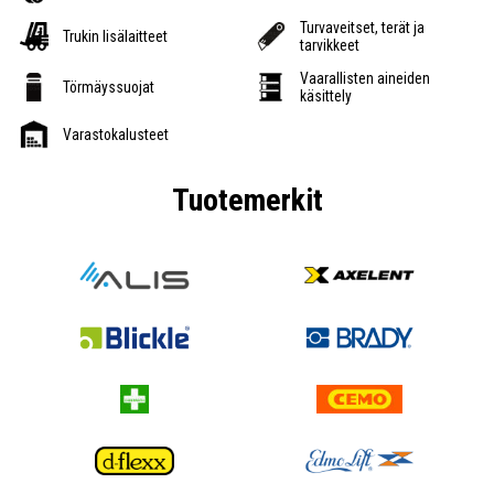
Turvaveitset, terät ja
Trukin lisälaitteet
tarvikkeet
Vaarallisten aineiden
Törmäyssuojat
käsittely
Varastokalusteet
Tuotemerkit