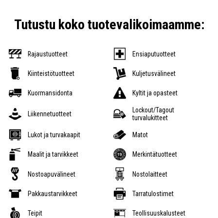
Tutustu koko tuotevalikoimaamme:
Rajaustuotteet
Ensiaputuotteet
Kiinteistötuotteet
Kuljetusvälineet
Kuormansidonta
Kyltit ja opasteet
Lockout/Tagout
Liikennetuotteet
turvalukitteet
Lukot ja turvakaapit
Matot
Maalit ja tarvikkeet
Merkintätuotteet
Nostoapuvälineet
Nostolaitteet
Pakkaustarvikkeet
Tarratulostimet
Teipit
Teollisuuskalusteet