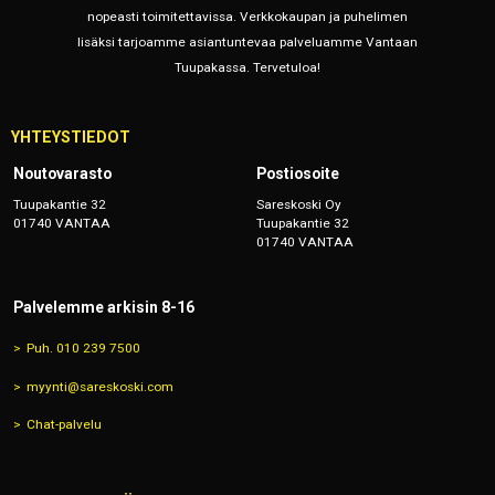
nopeasti toimitettavissa. Verkkokaupan ja puhelimen
lisäksi tarjoamme asiantuntevaa palveluamme Vantaan
Tuupakassa. Tervetuloa!
YHTEYSTIEDOT
Noutovarasto
Postiosoite
Tuupakantie 32
Sareskoski Oy
01740 VANTAA
Tuupakantie 32
01740 VANTAA
Palvelemme arkisin 8-16
Puh. 010 239 7500
myynti@sareskoski.com
Chat-palvelu