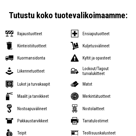
Tutustu koko tuotevalikoimaamme:
Rajaustuotteet
Ensiaputuotteet
Kiinteistötuotteet
Kuljetusvälineet
Kuormansidonta
Kyltit ja opasteet
Lockout/Tagout
Liikennetuotteet
turvalukitteet
Lukot ja turvakaapit
Matot
Maalit ja tarvikkeet
Merkintätuotteet
Nostoapuvälineet
Nostolaitteet
Pakkaustarvikkeet
Tarratulostimet
Teipit
Teollisuuskalusteet