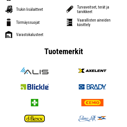
Turvaveitset, terät ja
Trukin lisälaitteet
tarvikkeet
Vaarallisten aineiden
Törmäyssuojat
käsittely
Varastokalusteet
Tuotemerkit