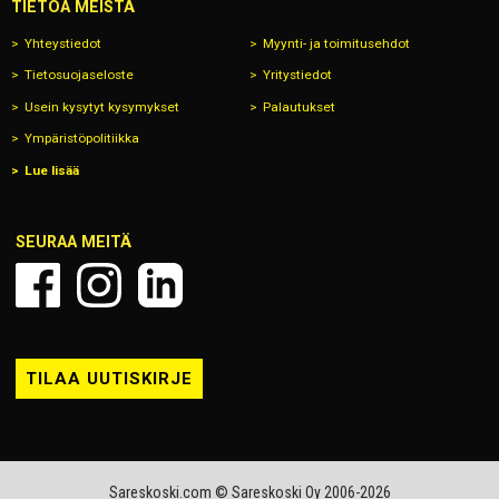
TIETOA MEISTÄ
Yhteystiedot
Myynti- ja toimitusehdot
Tietosuojaseloste
Yritystiedot
Usein kysytyt kysymykset
Palautukset
Ympäristöpolitiikka
Lue lisää
SEURAA MEITÄ
TILAA UUTISKIRJE
Sareskoski.com © Sareskoski Oy 2006-2026