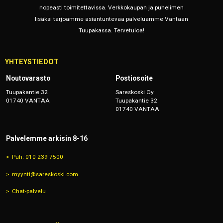
nopeasti toimitettavissa. Verkkokaupan ja puhelimen
lisäksi tarjoamme asiantuntevaa palveluamme Vantaan
Tuupakassa. Tervetuloa!
YHTEYSTIEDOT
Noutovarasto
Postiosoite
Tuupakantie 32
Sareskoski Oy
01740 VANTAA
Tuupakantie 32
01740 VANTAA
Palvelemme arkisin 8-16
Puh. 010 239 7500
myynti@sareskoski.com
Chat-palvelu