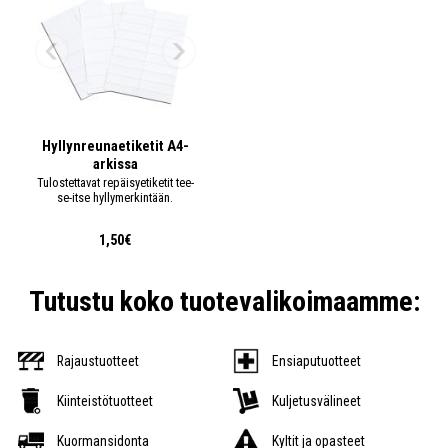
Hyllynreunaetiketit A4-
arkissa
Tulostettavat repäisyetiketit tee-
se-itse hyllymerkintään.
1,50€
Tutustu koko tuotevalikoimaamme:
Rajaustuotteet
Ensiaputuotteet
Kiinteistötuotteet
Kuljetusvälineet
Kuormansidonta
Kyltit ja opasteet