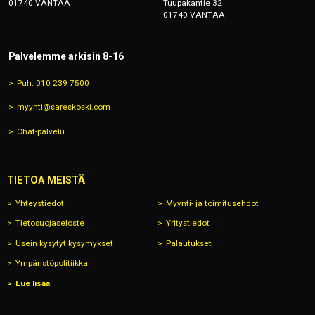
01740 VANTAA
Tuupakantie 32
01740 VANTAA
Palvelemme arkisin 8-16
Puh. 010 239 7500
myynti@sareskoski.com
Chat-palvelu
TIETOA MEISTÄ
Yhteystiedot
Myynti- ja toimitusehdot
Tietosuojaseloste
Yritystiedot
Usein kysytyt kysymykset
Palautukset
Ympäristöpolitiikka
Lue lisää