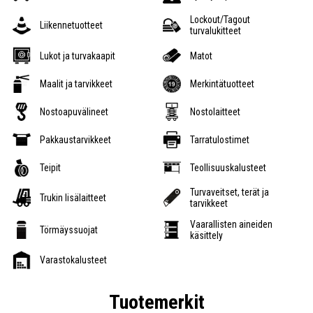
Lockout/Tagout
Liikennetuotteet
turvalukitteet
Lukot ja turvakaapit
Matot
Maalit ja tarvikkeet
Merkintätuotteet
Nostoapuvälineet
Nostolaitteet
Pakkaustarvikkeet
Tarratulostimet
Teipit
Teollisuuskalusteet
Turvaveitset, terät ja
Trukin lisälaitteet
tarvikkeet
Vaarallisten aineiden
Törmäyssuojat
käsittely
Varastokalusteet
Tuotemerkit