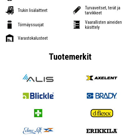
Turvaveitset, terät ja
Trukin lisälaitteet
tarvikkeet
Vaarallisten aineiden
Törmäyssuojat
käsittely
Varastokalusteet
Tuotemerkit