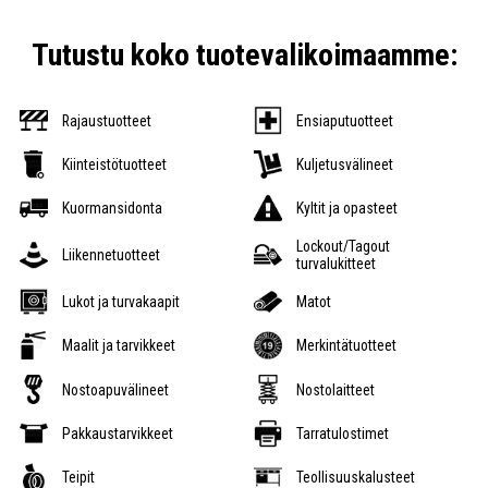
Tutustu koko tuotevalikoimaamme:
Rajaustuotteet
Ensiaputuotteet
Kiinteistötuotteet
Kuljetusvälineet
Kuormansidonta
Kyltit ja opasteet
Lockout/Tagout
Liikennetuotteet
turvalukitteet
Lukot ja turvakaapit
Matot
Maalit ja tarvikkeet
Merkintätuotteet
Nostoapuvälineet
Nostolaitteet
Pakkaustarvikkeet
Tarratulostimet
Teipit
Teollisuuskalusteet