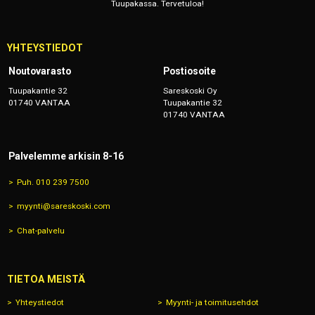
Tuupakassa. Tervetuloa!
YHTEYSTIEDOT
Noutovarasto
Postiosoite
Tuupakantie 32
Sareskoski Oy
01740 VANTAA
Tuupakantie 32
01740 VANTAA
Palvelemme arkisin 8-16
Puh. 010 239 7500
myynti@sareskoski.com
Chat-palvelu
TIETOA MEISTÄ
Yhteystiedot
Myynti- ja toimitusehdot