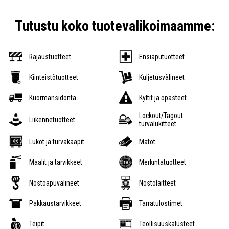
Tutustu koko tuotevalikoimaamme:
Rajaustuotteet
Ensiaputuotteet
Kiinteistötuotteet
Kuljetusvälineet
Kuormansidonta
Kyltit ja opasteet
Lockout/Tagout
Liikennetuotteet
turvalukitteet
Lukot ja turvakaapit
Matot
Maalit ja tarvikkeet
Merkintätuotteet
Nostoapuvälineet
Nostolaitteet
Pakkaustarvikkeet
Tarratulostimet
Teipit
Teollisuuskalusteet