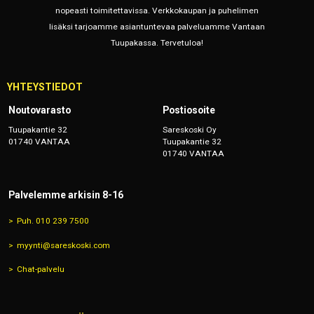
nopeasti toimitettavissa. Verkkokaupan ja puhelimen
lisäksi tarjoamme asiantuntevaa palveluamme Vantaan
Tuupakassa. Tervetuloa!
YHTEYSTIEDOT
Noutovarasto
Postiosoite
Tuupakantie 32
Sareskoski Oy
01740 VANTAA
Tuupakantie 32
01740 VANTAA
Palvelemme arkisin 8-16
Puh. 010 239 7500
myynti@sareskoski.com
Chat-palvelu