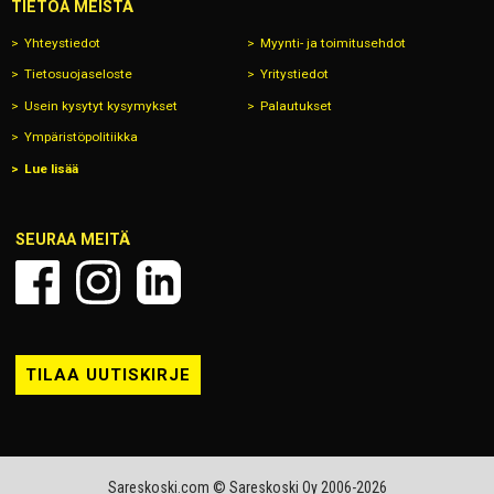
TIETOA MEISTÄ
Yhteystiedot
Myynti- ja toimitusehdot
Tietosuojaseloste
Yritystiedot
Usein kysytyt kysymykset
Palautukset
Ympäristöpolitiikka
Lue lisää
SEURAA MEITÄ
TILAA UUTISKIRJE
Sareskoski.com © Sareskoski Oy 2006-2026