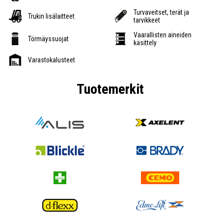
Turvaveitset, terät ja
Trukin lisälaitteet
tarvikkeet
Vaarallisten aineiden
Törmäyssuojat
käsittely
Varastokalusteet
Tuotemerkit