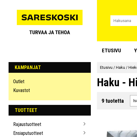
ETUSIVU
Y
KAMPANJAT
Etusivu
/
Haku
/
Hiek
Haku - H
Outlet
Kuvastot
9 tuotetta
TUOTTEET
Rajaustuotteet
Ensiaputuotteet