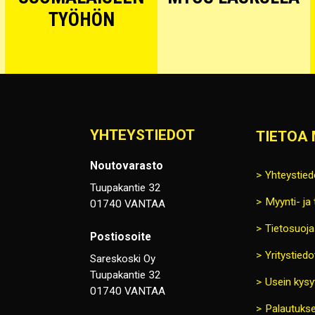
TYÖHÖN
YHTEYSTIEDOT
TIETOA 
Noutovarasto
Yhteystied
Tuupakantie 32
Myynti- ja
01740 VANTAA
Tietosuoja
Postiosoite
Yritystiedo
Sareskoski Oy
Tuupakantie 32
Usein kysy
01740 VANTAA
Palautukse