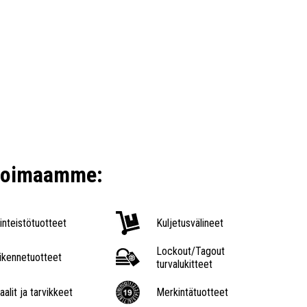
ikoimaamme:
iinteistötuotteet
Kuljetusvälineet
Lockout/Tagout
iikennetuotteet
turvalukitteet
aalit ja tarvikkeet
Merkintätuotteet