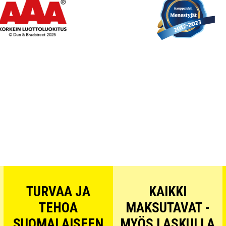
TURVAA JA
KAIKKI
TEHOA
MAKSUTAVAT -
SUOMALAISEEN
MYÖS LASKULLA