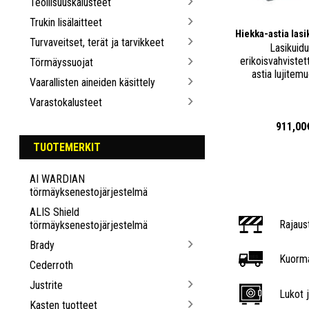
Teollisuuskalusteet
Trukin lisälaitteet
Hiekka-astia las
Turvaveitset, terät ja tarvikkeet
Lasikuidu
erikoisvahvistet
Törmäyssuojat
astia lujitemu
Vaarallisten aineiden käsittely
Varastokalusteet
911,00
TUOTEMERKIT
AI WARDIAN
törmäyksenestojärjestelmä
ALIS Shield
Rajaus
törmäyksenestojärjestelmä
Brady
Kuorma
Cederroth
Justrite
Lukot j
Kasten tuotteet