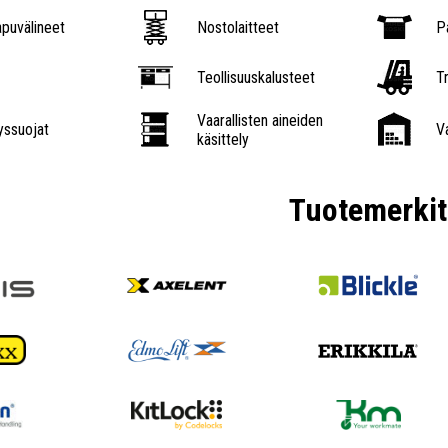
puvälineet
Nostolaitteet
P
Teollisuuskalusteet
Tr
Vaarallisten aineiden
ssuojat
V
käsittely
Tuotemerkit