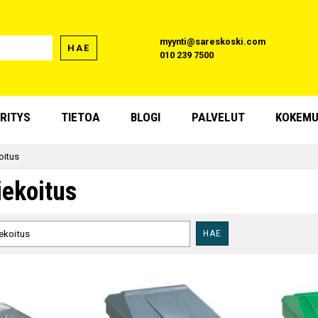
myynti@sareskoski.com
HAE
010 239 7500
RITYS
TIETOA
BLOGI
PALVELUT
KOKEMU
oitus
iekoitus
HAE