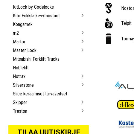
KitLock by Codelocks
Nostoa
Kito Erikkila kevytnosturit
Teipit
Kongamek
m2
Törmäy
Martor
Master Lock
Mitsubishi Forklift Trucks
Noblelift
Notrax
Silverstone
Slice keraamiset turvaveitset
Skipper
Treston
TILAA UUTISKIRJE