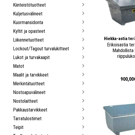
Kiinteistötuotteet
Kuljetusvälineet
Kuormansidonta
Kyltit ja opasteet
Hiekka-astia te
Liikennetuotteet
Erikoisastia te
Lockout/Tagout turvalukitteet
Mahdollista 
riippulukol
Lukot ja turvakaapit
Matot
Maalit ja tarvikkeet
900,00
Merkintätuotteet
Nostoapuvälineet
Nostolaitteet
Pakkaustarvikkeet
Tarratulostimet
Teipit