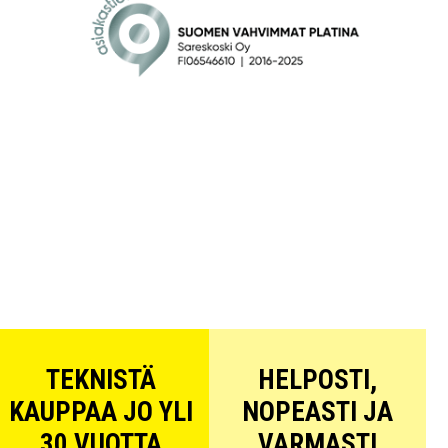
TEKNISTÄ
HELPOSTI,
KAUPPAA JO YLI
NOPEASTI JA
30 VUOTTA
VARMASTI