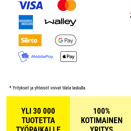
* Yritykset ja yhteisöt voivat tilata laskulla.
YLI 30 000
100%
TUOTETTA
KOTIMAINEN
TYÖPAIKALLE
YRITYS