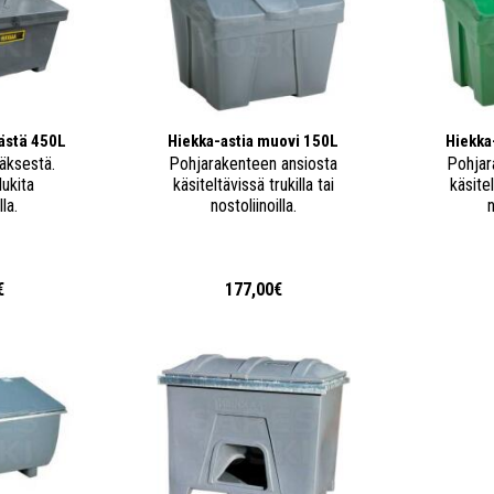
rästä 450L
Hiekka-astia muovi 150L
Hiekka
räksestä.
Pohjarakenteen ansiosta
Pohjar
lukita
käsiteltävissä trukilla tai
käsitel
la.
nostoliinoilla.
n
€
177,00€