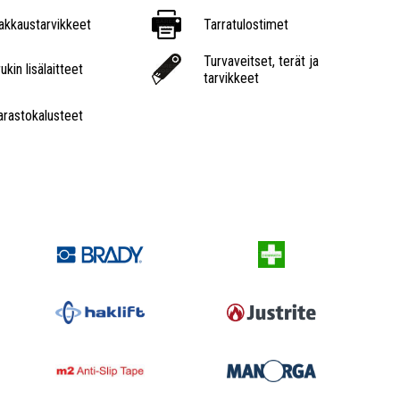
akkaustarvikkeet
Tarratulostimet
Turvaveitset, terät ja
ukin lisälaitteet
tarvikkeet
arastokalusteet