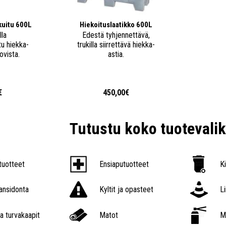
ikuitu 600L
Hiekoituslaatikko 600L
lla
Edestä tyhjennettävä,
tu hiekka-
trukilla siirrettävä hiekka-
ovista.
astia.
€
450,00€
Tutustu koko tuoteval
tuotteet
Ensiaputuotteet
K
nsidonta
Kyltit ja opasteet
L
a turvakaapit
Matot
M