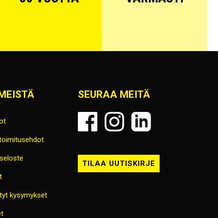
MEISTÄ
SEURAA MEITÄ
ot
 toimitusehdot
seloste
TILAA UUTISKIRJE
t
tyt kysymykset
t