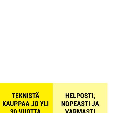
TEKNISTÄ
HELPOSTI,
KAUPPAA JO YLI
NOPEASTI JA
30 VUOTTA
VARMASTI