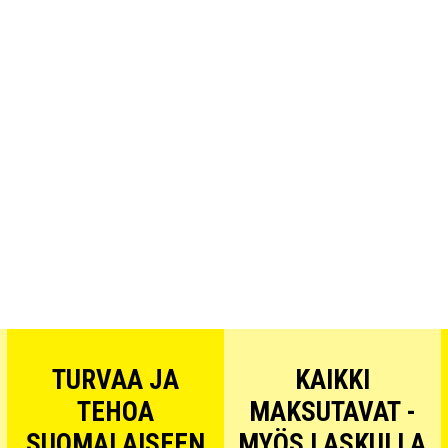
TURVAA JA
KAIKKI
TEHOA
MAKSUTAVAT -
SUOMALAISEEN
MYÖS LASKULLA