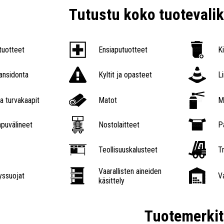
Tutustu koko tuoteval
tuotteet
Ensiaputuotteet
K
nsidonta
Kyltit ja opasteet
L
a turvakaapit
Matot
M
puvälineet
Nostolaitteet
P
Teollisuuskalusteet
Tr
Vaarallisten aineiden
ssuojat
V
käsittely
Tuotemerkit