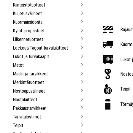
Kiinteistötuotteet
Kuljetusvälineet
Kuormansidonta
Rajaus
Kyltit ja opasteet
Liikennetuotteet
Kuorma
Lockout/Tagout turvalukitteet
Lukot ja turvakaapit
Lukot j
Matot
Maalit ja tarvikkeet
Nostoa
Merkintätuotteet
Teipit
Nostoapuvälineet
Nostolaitteet
Törmäy
Pakkaustarvikkeet
Tarratulostimet
Teipit