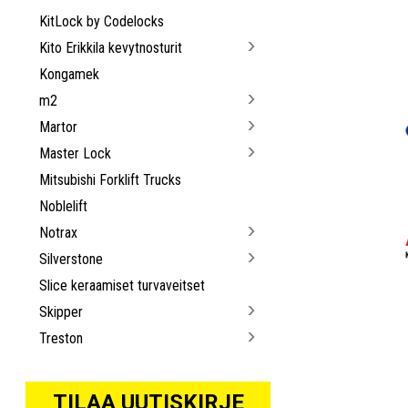
KitLock by Codelocks
Kito Erikkila kevytnosturit
Kongamek
m2
Martor
Master Lock
Mitsubishi Forklift Trucks
Noblelift
Notrax
Silverstone
Slice keraamiset turvaveitset
Skipper
Treston
TILAA UUTISKIRJE