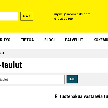
myynti@sareskoski.com
HAE
010 239 7500
RITYS
TIETOA
BLOGI
PALVELUT
KOKEMU
ulut
-taulut
HAE
Ei tuotehakua vastaavia tu