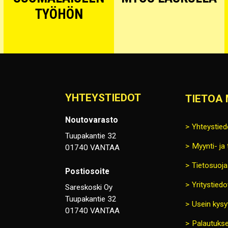
TYÖHÖN
YHTEYSTIEDOT
TIETOA 
Noutovarasto
Yhteystied
Tuupakantie 32
Myynti- ja
01740 VANTAA
Tietosuoja
Postiosoite
Yritystiedo
Sareskoski Oy
Tuupakantie 32
Usein kysy
01740 VANTAA
Palautukse