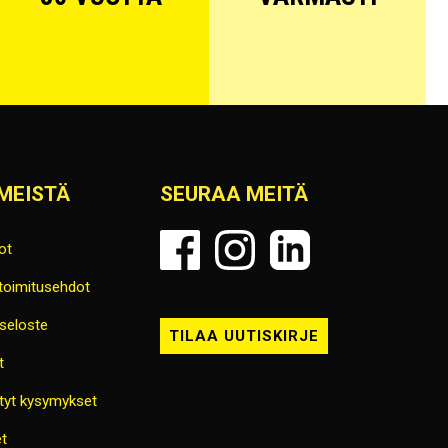
MEISTÄ
SEURAA MEITÄ
ot
 toimitusehdot
seloste
TILAA UUTISKIRJE
t
tyt kysymykset
t