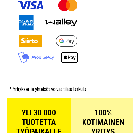
* Yritykset ja yhteisöt voivat tilata laskulla.
YLI 30 000
100%
TUOTETTA
KOTIMAINEN
TYÖPAIKALLE
YRITYS