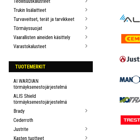
Teollisuuskalusteet
Trukin lisälaitteet
Turvaveitset, terät ja tarvikkeet
Törmäyssuojat
Vaarallisten aineiden käsittely
Varastokalusteet
TUOTEMERKIT
AI WARDIAN
törmäyksenestojärjestelmä
ALIS Shield
törmäyksenestojärjestelmä
Brady
Cederroth
Justrite
Kasten tuotteet