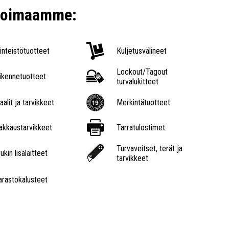
ikoimaamme:
iinteistötuotteet
Kuljetusvälineet
Lockout/Tagout
iikennetuotteet
turvalukitteet
aalit ja tarvikkeet
Merkintätuotteet
akkaustarvikkeet
Tarratulostimet
Turvaveitset, terät ja
ukin lisälaitteet
tarvikkeet
arastokalusteet