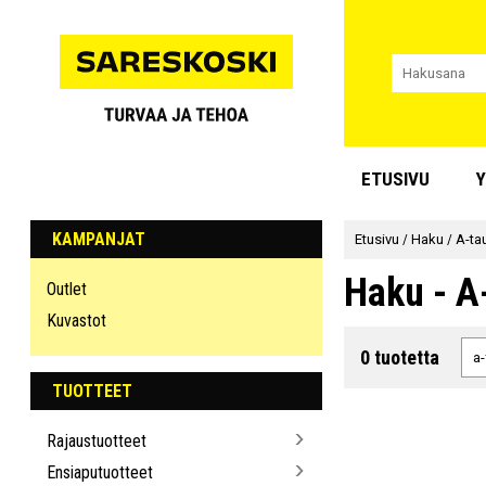
ETUSIVU
Y
KAMPANJAT
Etusivu
/
Haku
/
A-ta
Haku - A
Outlet
Kuvastot
0 tuotetta
TUOTTEET
Rajaustuotteet
Ensiaputuotteet