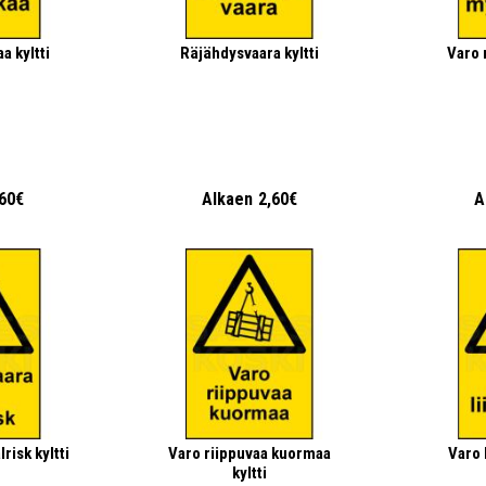
a kyltti
Räjähdysvaara kyltti
Varo 
,60€
Alkaen
2,60€
A
risk kyltti
Varo riippuvaa kuormaa
Varo 
kyltti