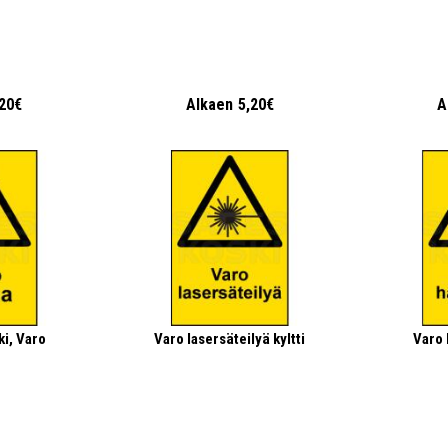
,20€
Alkaen
5,20€
A
i, Varo
Varo lasersäteilyä kyltti
Varo 