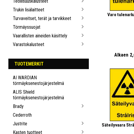
Teollisuuskalusteet
Trukin lisälaitteet
Varo tulenarka
Turvaveitset, terät ja tarvikkeet
Törmäyssuojat
Vaarallisten aineiden käsittely
Varastokalusteet
Alkaen
2
TUOTEMERKIT
AI WARDIAN
törmäyksenestojärjestelmä
ALIS Shield
törmäyksenestojärjestelmä
Brady
Cederroth
Justrite
Säteilyvaara Strål
Kasten tuotteet