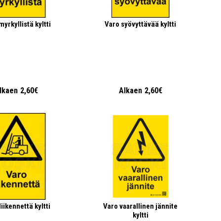
myrkyllistä kyltti
Varo syövyttävää kyltti
lkaen
2,60€
Alkaen
2,60€
liikennettä kyltti
Varo vaarallinen jännite
kyltti