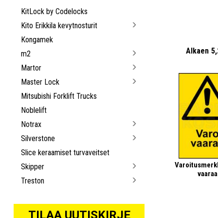
KitLock by Codelocks
Kito Erikkila kevytnosturit
Kongamek
Alkaen
5
m2
Martor
Master Lock
Mitsubishi Forklift Trucks
Noblelift
Notrax
Silverstone
Slice keraamiset turvaveitset
Varoitusmerkk
Skipper
vaaraa
Treston
TILAA UUTISKIRJE