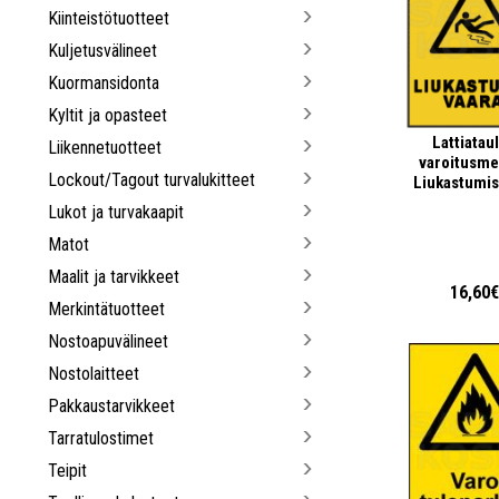
Kiinteistötuotteet
Kuljetusvälineet
Kuormansidonta
Kyltit ja opasteet
Lattiatau
Liikennetuotteet
varoitusme
Lockout/Tagout turvalukitteet
Liukastumis
Lukot ja turvakaapit
Matot
Maalit ja tarvikkeet
16,60
Merkintätuotteet
Nostoapuvälineet
Nostolaitteet
Pakkaustarvikkeet
Tarratulostimet
Teipit