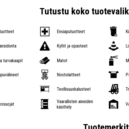
Tutustu koko tuoteval
tuotteet
Ensiaputuotteet
K
nsidonta
Kyltit ja opasteet
L
a turvakaapit
Matot
M
puvälineet
Nostolaitteet
P
Teollisuuskalusteet
Tr
Vaarallisten aineiden
ssuojat
V
käsittely
Tuotemerkit