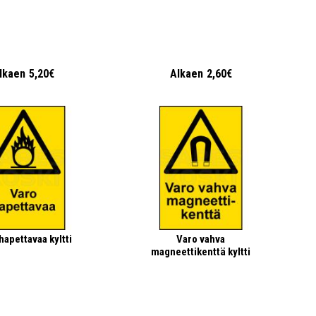
lkaen
5,20€
Alkaen
2,60€
hapettavaa kyltti
Varo vahva
magneettikenttä kyltti