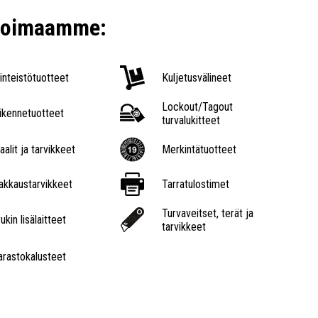
ikoimaamme:
iinteistötuotteet
Kuljetusvälineet
Lockout/Tagout
iikennetuotteet
turvalukitteet
aalit ja tarvikkeet
Merkintätuotteet
akkaustarvikkeet
Tarratulostimet
Turvaveitset, terät ja
ukin lisälaitteet
tarvikkeet
arastokalusteet