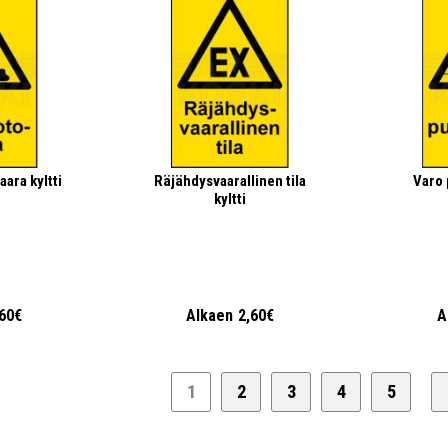
ara kyltti
Räjähdysvaarallinen tila
Varo 
kyltti
,60€
Alkaen
2,60€
A
1
2
3
4
5