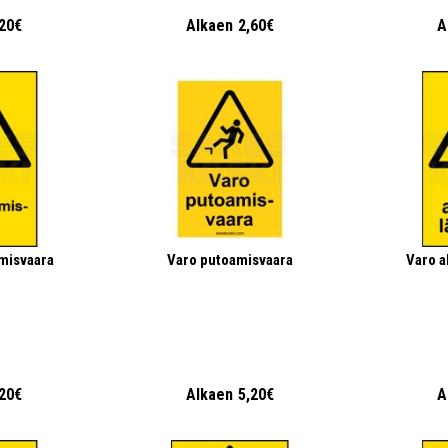
,20€
Alkaen
2,60€
A
misvaara
Varo putoamisvaara
Varo a
,20€
Alkaen
5,20€
A