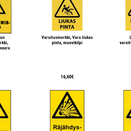
lun
Varoitusmerkki, Varo liukas
rkki,
pinta, muovikilpi
varoi
vaara
€
16,60€