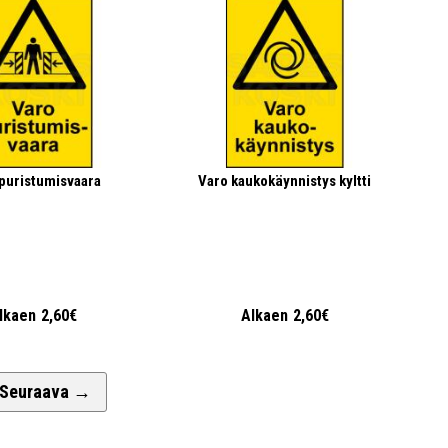
puristumisvaara
Varo kaukokäynnistys kyltti
lkaen
2,60€
Alkaen
2,60€
Seuraava
→