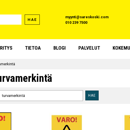
myynti@sareskoski.com
HAE
010 239 7500
RITYS
TIETOA
BLOGI
PALVELUT
KOKEMU
amerkintä
urvamerkintä
HAE