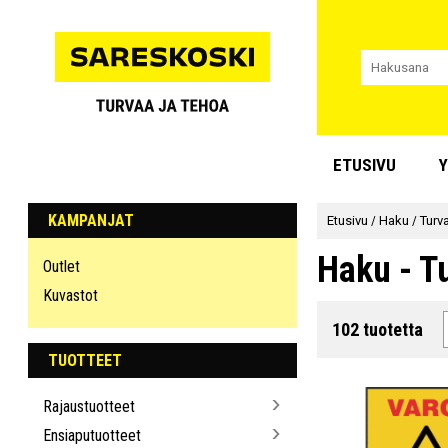
ETUSIVU
Y
KAMPANJAT
Etusivu
/
Haku
/
Turv
Haku - T
Outlet
Kuvastot
102 tuotetta
TUOTTEET
Rajaustuotteet
Ensiaputuotteet