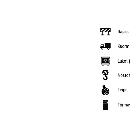
Rajaus
Kuorma
Lukot j
Nostoa
Teipit
Törmäy