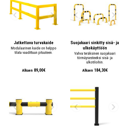
Jatkettava turvakaide
Suojakaari sinkitty sisä- ja
ulkokäyttöön
Modulaarinen kaide on helppo
tilata vaadittuun pituuteen.
Vahva teräksinen suojakaari
törmäysesteeksi sisä- ja
ulkotiloihin.
89,00€
184,30€
Alkaen
Alkaen