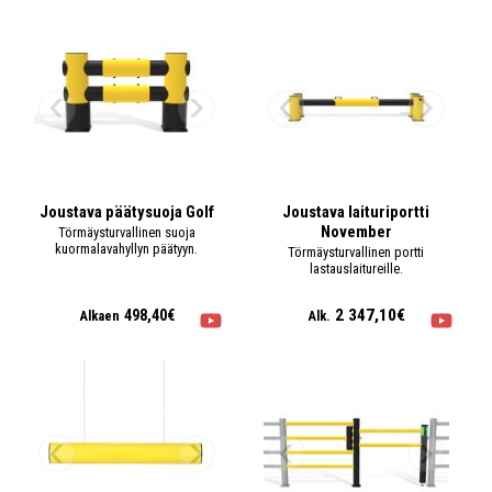
Joustava päätysuoja Golf
Joustava laituriportti
November
Törmäysturvallinen suoja
kuormalavahyllyn päätyyn.
Törmäysturvallinen portti
lastauslaitureille.
2 347,10€
498,40€
Alkaen
Alk.