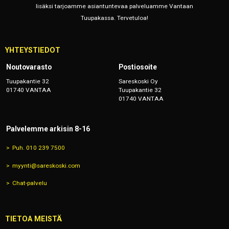
lisäksi tarjoamme asiantuntevaa palveluamme Vantaan
Tuupakassa. Tervetuloa!
YHTEYSTIEDOT
Noutovarasto
Postiosoite
Tuupakantie 32
Sareskoski Oy
01740 VANTAA
Tuupakantie 32
01740 VANTAA
Palvelemme arkisin 8-16
Puh. 010 239 7500
myynti@sareskoski.com
Chat-palvelu
TIETOA MEISTÄ