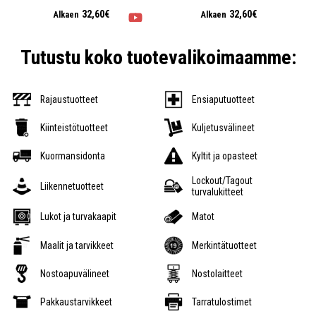
32,60€
32,60€
Alkaen
Alkaen
Tutustu koko tuotevalikoimaamme:
Rajaustuotteet
Ensiaputuotteet
Kiinteistötuotteet
Kuljetusvälineet
Kuormansidonta
Kyltit ja opasteet
Lockout/Tagout
Liikennetuotteet
turvalukitteet
Lukot ja turvakaapit
Matot
Maalit ja tarvikkeet
Merkintätuotteet
Nostoapuvälineet
Nostolaitteet
Pakkaustarvikkeet
Tarratulostimet