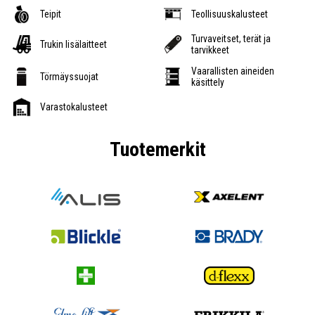
Teipit
Teollisuuskalusteet
Turvaveitset, terät ja
Trukin lisälaitteet
tarvikkeet
Vaarallisten aineiden
Törmäyssuojat
käsittely
Varastokalusteet
Tuotemerkit