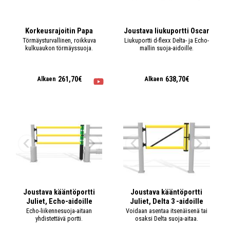
Korkeusrajoitin Papa
Joustava liukuportti Oscar
Törmäysturvallinen, roikkuva
Liukuportti d-flexx Delta- ja Echo-
kulkuaukon törmäyssuoja.
mallin suoja-aidoille.
261,70€
638,70€
Alkaen
Alkaen
Joustava kääntöportti
Joustava kääntöportti
Juliet, Echo-aidoille
Juliet, Delta 3 -aidoille
Echo-liikennesuoja-aitaan
Voidaan asentaa itsenäisenä tai
yhdistettävä portti.
osaksi Delta suoja-aitaa.