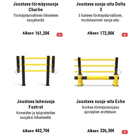
Joustava törmäyssuoja
Joustava suoja-aita Delta
Charlie
3
Törmäysturvallinen liikenteen
3 kaiteen törmäysturvallinen,
suojakaide.
modulaarinen suoja-aita.
161,20€
172,00€
Alkaen
Alkaen
Joustava laitesuoja
Joustava suoja-aita Echo
Foxtrot
Korkea törmäyssuojaus
ajoväylien erotteluun.
Koneiden ja työpisteiden
suojaksi liikenteeltä.
442,70€
326,30€
Alkaen
Alkaen