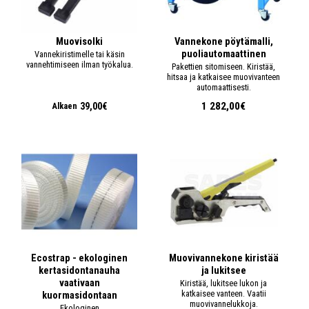
Muovisolki
Vannekone pöytämalli,
puoliautomaattinen
Vannekiristimelle tai käsin
vannehtimiseen ilman työkalua.
Pakettien sitomiseen. Kiristää,
hitsaa ja katkaisee muovivanteen
automaattisesti.
1 282,00€
39,00€
Alkaen
Ecostrap - ekologinen
Muovivannekone kiristää
kertasidontanauha
ja lukitsee
vaativaan
Kiristää, lukitsee lukon ja
katkaisee vanteen. Vaatii
kuormasidontaan
muovivannelukkoja.
Ekologinen