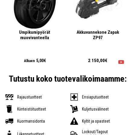
Umpikumipyörät
Akkuvannekone Zapak
muovivanteella
ZP97
2 150,00€
5,00€
Alkaen
Tutustu koko tuotevalikoimaamme:
Rajaustuotteet
Ensiaputuotteet
Kiinteistötuotteet
Kuljetusvälineet
Kuormansidonta
Kyltit ja opasteet
Lockout/Tagout
Liikennetuotteet