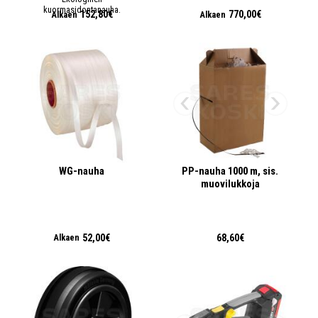
kuormasidontanauha.
152,80€
770,00€
Alkaen
Alkaen
WG-nauha
PP-nauha 1000 m, sis.
muovilukkoja
52,00€
68,60€
Alkaen