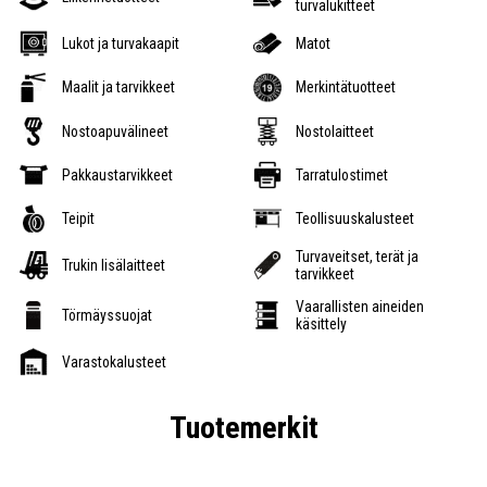
turvalukitteet
Lukot ja turvakaapit
Matot
Maalit ja tarvikkeet
Merkintätuotteet
Nostoapuvälineet
Nostolaitteet
Pakkaustarvikkeet
Tarratulostimet
Teipit
Teollisuuskalusteet
Turvaveitset, terät ja
Trukin lisälaitteet
tarvikkeet
Vaarallisten aineiden
Törmäyssuojat
käsittely
Varastokalusteet
Tuotemerkit