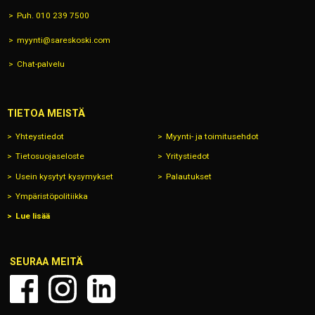
Puh. 010 239 7500
myynti@sareskoski.com
Chat-palvelu
TIETOA MEISTÄ
Yhteystiedot
Myynti- ja toimitusehdot
Tietosuojaseloste
Yritystiedot
Usein kysytyt kysymykset
Palautukset
Ympäristöpolitiikka
Lue lisää
SEURAA MEITÄ