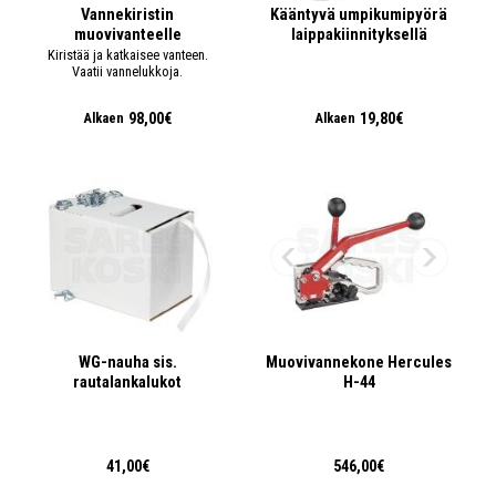
Vannekiristin
Kääntyvä umpikumipyörä
muovivanteelle
laippakiinnityksellä
Kiristää ja katkaisee vanteen.
Vaatii vannelukkoja.
98,00€
19,80€
Alkaen
Alkaen
WG-nauha sis.
Muovivannekone Hercules
rautalankalukot
H-44
41,00€
546,00€