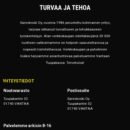
Sareskoski Oy, vuonna 1986 perustettu kotimainen yritys,
tarjoaa ratkaisut turvalliseen ja tehokkaaseen
työskentelyyn. Alan verkkokaupan edelläkävijänä 30 000
tuotteen valikoimamme on helposti saavutettavissa ja
nopeasti toimitettavissa. Verkkokaupan ja puhelimen
lisäksi tarjoamme asiantuntevaa palveluamme Vantaan
Tuupakassa. Tervetuloa!
YHTEYSTIEDOT
Noutovarasto
Postiosoite
Tuupakantie 32
Sareskoski Oy
01740 VANTAA
Tuupakantie 32
01740 VANTAA
Palvelemme arkisin 8-16