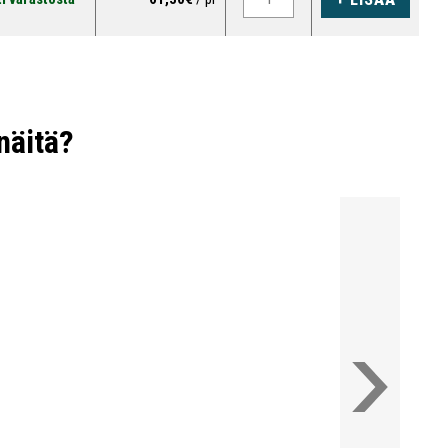
näitä?