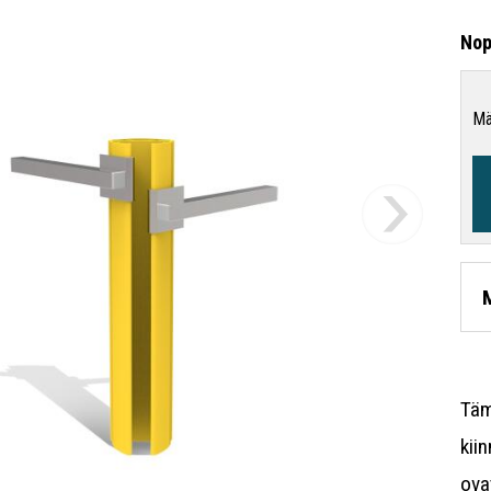
Nop
Mä
Täm
kii
ova