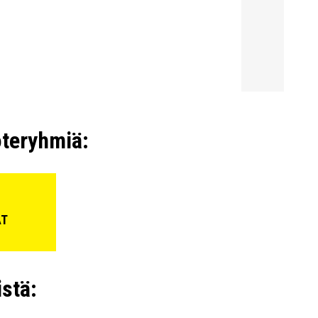
oteryhmiä:
AT
stä: