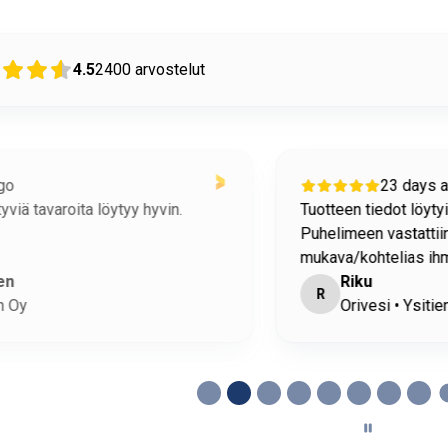
4.5
2400
arvostelut
23 days ago
n tiedot löytyivät helposti sivuiltanne.
ostami
meen vastattiin heti/nopeasti. Puhelimessa oli
/kohtelias ihminen.
Riku
H
rivesi • Ysitien Auto Oy