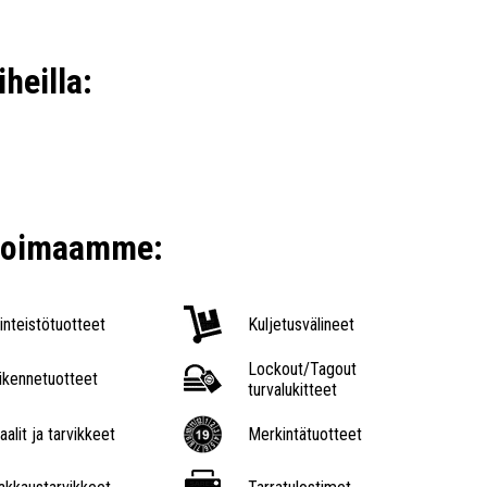
iheilla:
ikoimaamme:
iinteistötuotteet
Kuljetusvälineet
Lockout/Tagout
iikennetuotteet
turvalukitteet
aalit ja tarvikkeet
Merkintätuotteet