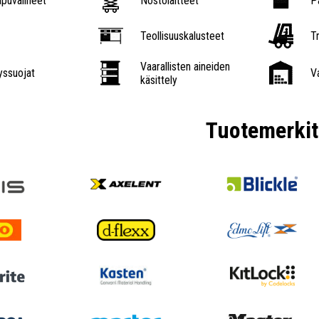
puvälineet
Nostolaitteet
P
Teollisuuskalusteet
Tr
Vaarallisten aineiden
ssuojat
V
käsittely
Tuotemerkit