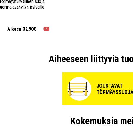
Törmäysturvallinen suoja
uormalavahyllyn pylväille.
Alkaen
32,90€
Aiheeseen liittyviä tu
JOUSTAVAT
TÖRMÄYSSUOJ
Kokemuksia mei