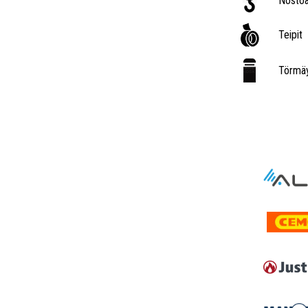
Nostoa
Teipit
Törmäy