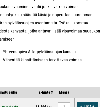
aukon avaaminen vaatii jonkin verran voimaa.
nnustyökalu säästää käsiä ja nopeuttaa suuremman
rän pylväänsuojien asentamista. Työkalu koostuu
desta kahvasta, jotka antavat lisää vipuvoimaa suuaukon
amiseen.
Yhteensopiva Alfa-pylväänsuojan kanssa.
Vähentää kiinnittämiseen tarvittavaa voimaa.
Kahden kahvan pari.
Rakenne sähkösinkittyä terästä.
Pituus 337 mm.
1 vuoden takuu.
imitusaika
Määrä
á-hinta
+ LISÄÄ
i varastosta
61,30€
/ pr