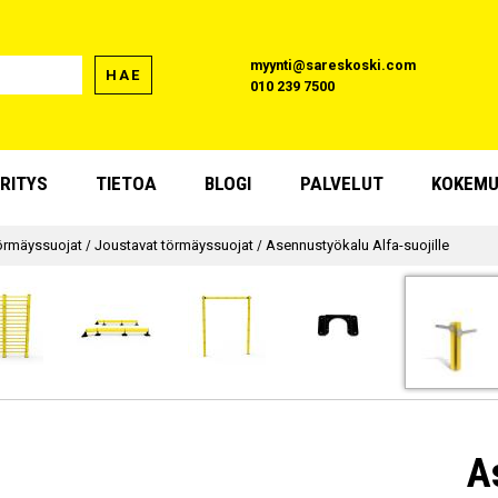
myynti@sareskoski.com
HAE
010 239 7500
RITYS
TIETOA
BLOGI
PALVELUT
KOKEMU
örmäyssuojat
/
Joustavat törmäyssuojat
/
Asennustyökalu Alfa-suojille
A