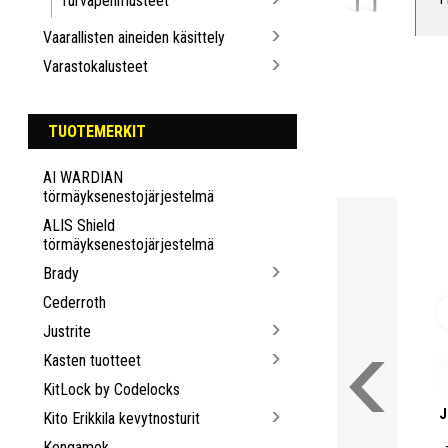
Turvapehmusteet
Vaarallisten aineiden käsittely
Varastokalusteet
TUOTEMERKIT
AI WARDIAN
törmäyksenestojärjestelmä
ALIS Shield
törmäyksenestojärjestelmä
Brady
Cederroth
Justrite
Kasten tuotteet
KitLock by Codelocks
J
Kito Erikkila kevytnosturit
Kongamek