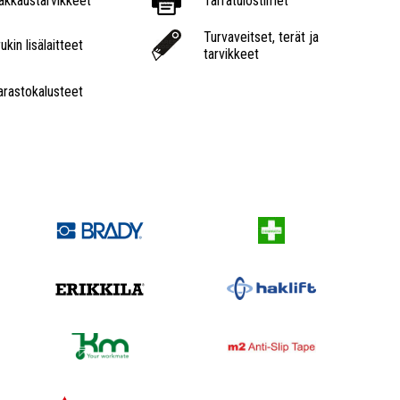
akkaustarvikkeet
Tarratulostimet
Turvaveitset, terät ja
ukin lisälaitteet
tarvikkeet
arastokalusteet