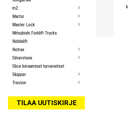
k
m2
Martor
Master Lock
Mitsubishi Forklift Trucks
Noblelift
Notrax
Silverstone
Slice keraamiset turvaveitset
Skipper
Treston
TILAA UUTISKIRJE