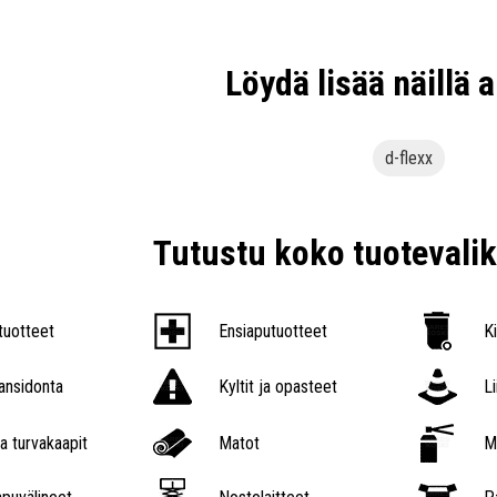
Löydä lisää näillä a
d-flexx
Tutustu koko tuoteval
tuotteet
Ensiaputuotteet
K
nsidonta
Kyltit ja opasteet
L
a turvakaapit
Matot
M