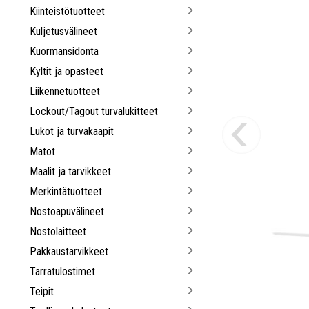
Kiinteistötuotteet
Kuljetusvälineet
Kuormansidonta
Kyltit ja opasteet
Liikennetuotteet
Lockout/Tagout turvalukitteet
Lukot ja turvakaapit
Matot
Maalit ja tarvikkeet
Merkintätuotteet
Nostoapuvälineet
Nostolaitteet
Pakkaustarvikkeet
Tarratulostimet
Teipit