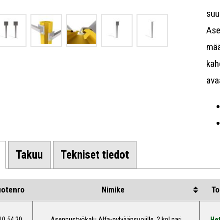
suu
Ase
mää
kah
ava
Takuu
Tekniset tiedot
uotenro
To
Nimike
10 54 20
Asennustyökalu Alfa-pylväänsuojille, 2 kpl pari
Het