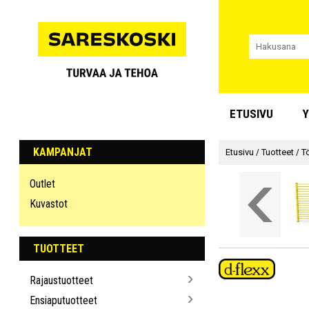
ETUSIVU
Y
KAMPANJAT
Etusivu
/
Tuotteet
/
T
Outlet
Kuvastot
TUOTTEET
Rajaustuotteet
Ensiaputuotteet