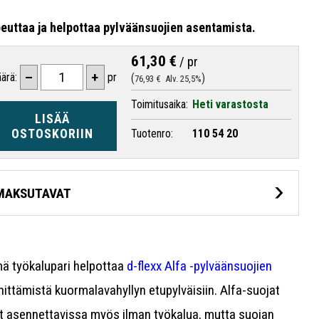
euttaa ja helpottaa pylväänsuojien asentamista.
61,30 €
/
pr
–
+
ärä:
pr
76,93 €
Alv. 25,5%
Toimitusaika:
Heti varastosta
LISÄÄ
OSTOSKORIIN
Tuotenro:
110 54 20
MAKSUTAVAT
ä työkalupari helpottaa
d-flexx Alfa -pylväänsuojien
nnittämistä kuormalavahyllyn etupylväisiin. Alfa-suojat
t asennettavissa myös ilman työkalua, mutta suojan