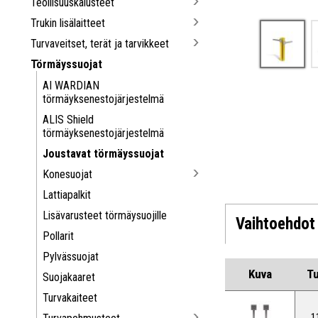
Teollisuuskalusteet
Trukin lisälaitteet
Turvaveitset, terät ja tarvikkeet
Törmäyssuojat
AI WARDIAN
törmäyksenestojärjestelmä
ALIS Shield
törmäyksenestojärjestelmä
Joustavat törmäyssuojat
Konesuojat
Lattiapalkit
Lisävarusteet törmäysuojille
Vaihtoehdot
Pollarit
Pylvässuojat
Kuva
T
Suojakaaret
Turvakaiteet
1