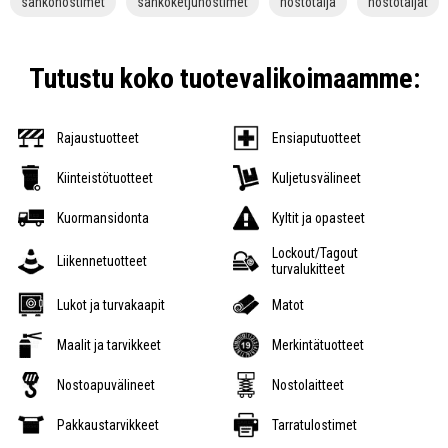
sähkönostimet
sähköketjunostimet
nostotalja
nostotaljat
Tutustu koko tuotevalikoimaamme:
Rajaustuotteet
Ensiaputuotteet
Kiinteistötuotteet
Kuljetusvälineet
Kuormansidonta
Kyltit ja opasteet
Lockout/Tagout
Liikennetuotteet
turvalukitteet
Lukot ja turvakaapit
Matot
Maalit ja tarvikkeet
Merkintätuotteet
Nostoapuvälineet
Nostolaitteet
Pakkaustarvikkeet
Tarratulostimet