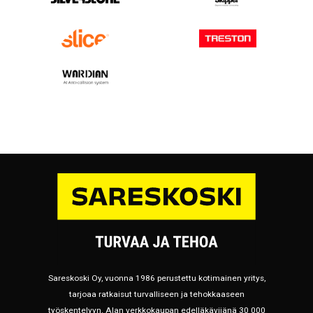
Sareskoski Oy, vuonna 1986 perustettu kotimainen yritys,
tarjoaa ratkaisut turvalliseen ja tehokkaaseen
työskentelyyn. Alan verkkokaupan edelläkävijänä 30 000