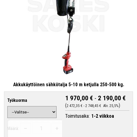
Akkukäyttöinen sähkötalja 5-10 m ketjulla 250-500 kg.
1 970,00 €
-
2 190,00 €
Työkuorma
2 472,35 €
-
2 748,45 €
Alv. 25,5%
Toimitusaika:
1-2 viikkoa
–
+
Määrä: