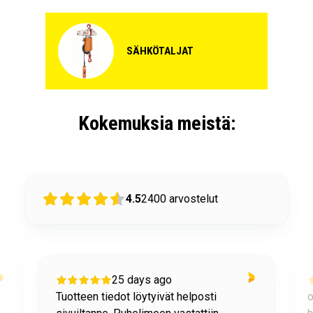
SÄHKÖTALJAT
Kokemuksia meistä:
4.5
2400
arvostelut
25 days ago
Tuotteen tiedot löytyivät helposti
o