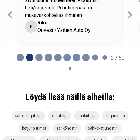
sivuiltanne. Puhelimeen vastattiin
h
heti/nopeasti. Puhelimessa oli
mukava/kohtelias ihminen.
Riku
R
Orivesi • Ysitien Auto Oy
2 / 60
Löydä lisää näillä aiheilla:
sähköketjutalja
ketjutalja
sähkötalja
ketjunostin
ketjunostimet
sähkönostin
sähköketjunostin