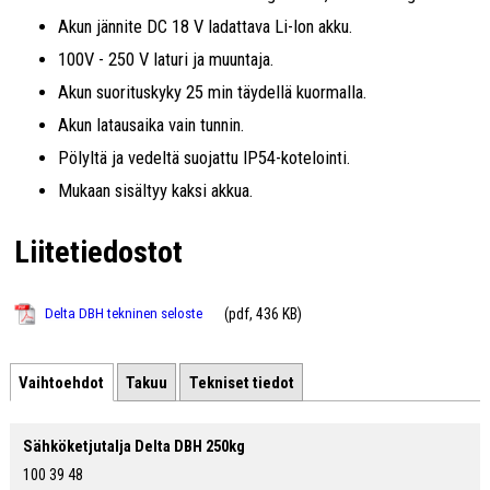
Akun jännite DC 18 V ladattava Li-Ion akku.
100V - 250 V laturi ja muuntaja.
Akun suorituskyky 25 min täydellä kuormalla.
Akun latausaika vain tunnin.
Pölyltä ja vedeltä suojattu IP54-kotelointi.
Mukaan sisältyy kaksi akkua.
Liitetiedostot
(pdf, 436 KB)
Delta DBH tekninen seloste
Vaihtoehdot
Takuu
Tekniset tiedot
Sähköketjutalja Delta DBH 250kg
100 39 48