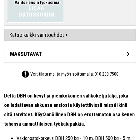
Valitse ensin työkuorma
LISÄÄ
OSTOSKORIIN
Katso kaikki vaihtoehdot >
MAKSUTAVAT
Voit tilata meiltä myös soittamalla:
010 239 7500
Delta DBH on kevyt ja pienikokoinen sähköketjutalja, joka
on ladattavan akkunsa ansiosta käytettävissä missä ikinä
sitä tarvitset. Käytännöllinen DBH on erottamaton osa kenen
tahansa ammattilaisen työkalupakkia.
Vakionostokorkeus DBH 250 kg - 10 m, DBH 500 kg - 5 m.