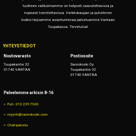
tuotteen valikoimamme on helposti saavutettavissa ja
nopeasti toimitettavissa. Verkkokaupan ja puhelimen
lisäksi tarjoamme asiantuntevaa palveluamme Vantaan
Tuupakassa. Tervetuloa!
YHTEYSTIEDOT
Noutovarasto
Postiosoite
Tuupakantie 32
Sareskoski Oy
01740 VANTAA
Tuupakantie 32
01740 VANTAA
Palvelemme arkisin 8-16
Puh. 010 239 7500
myynti@sareskoski.com
Chat-palvelu