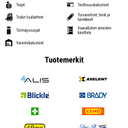
Teipit
Teollisuuskalusteet
Turvaveitset, terät ja
Trukin lisälaitteet
tarvikkeet
Vaarallisten aineiden
Törmäyssuojat
käsittely
Varastokalusteet
Tuotemerkit