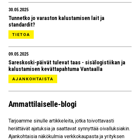
30.05.2025
Tunnetko jo varaston kalustamisen lait ja
standardit?
TIETOA
09.05.2025
Sareskoski-päivät tulevat taas - sisälogistiikan ja
kalustamisen kevättapahtuma Vantaalla
AJANKOHTAISTA
Ammattilaiselle-blogi
Tarjoamme sinulle artikkeleita, jotka toivottavasti
herättävät ajatuksia ja saattavat synnyttää oivalluksiakin.
Ajankohtaisia näkökulmia verkkokaupasta ja yrityksen