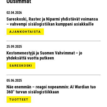
Uusimmat
02.04.2026
Sareskoski, Rastec ja Niparmi yhdistävät voimansa
– vahvempi sisälogistiikan kumppani asiakkaille
AJANKOHTAISTA
25.09.2025
Kestomenestyjä ja Suomen Vahvimmat – jo
yhdeksättä vuotta putkeen
SARESKOSKI
05.06.2025
Näe enemmän – reagoi nopeammin: AI Wardian tuo
360° turvan sisälogistiikkaan
TUOTTEET