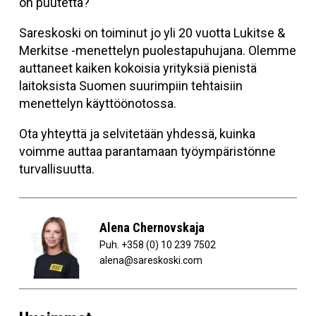
on puutetta?
Sareskoski on toiminut jo yli 20 vuotta Lukitse &
Merkitse -menettelyn puolestapuhujana. Olemme
auttaneet kaiken kokoisia yrityksiä pienistä
laitoksista Suomen suurimpiin tehtaisiin
menettelyn käyttöönotossa.
Ota yhteyttä ja selvitetään yhdessä, kuinka
voimme auttaa parantamaan työympäristönne
turvallisuutta.
Alena Chernovskaja
Puh.
+358 (0) 10 239 7502
alena@sareskoski.com