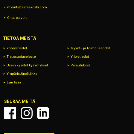
myynti@sareskoski.com
Chat-palvelu
TIETOA MEISTÄ
Yhteystiedot
Myynti- ja toimitusehdot
Tietosuojaseloste
Yritystiedot
Usein kysytyt kysymykset
Palautukset
Ympäristöpolitiikka
Lue lisää
SEURAA MEITÄ