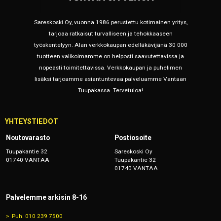
Sareskoski Oy, vuonna 1986 perustettu kotimainen yritys,
tarjoaa ratkaisut turvalliseen ja tehokkaaseen
työskentelyyn. Alan verkkokaupan edelläkävijänä 30 000
tuotteen valikoimamme on helposti saavutettavissa ja
nopeasti toimitettavissa. Verkkokaupan ja puhelimen
lisäksi tarjoamme asiantuntevaa palveluamme Vantaan
Tuupakassa. Tervetuloa!
YHTEYSTIEDOT
Noutovarasto
Postiosoite
Tuupakantie 32
Sareskoski Oy
01740 VANTAA
Tuupakantie 32
01740 VANTAA
Palvelemme arkisin 8-16
Puh. 010 239 7500