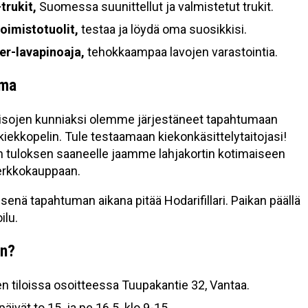
trukit,
Suomessa suunittellut ja valmistetut trukit.
oimistotuolit,
testaa ja löydä oma suosikkisi.
er-lavapinoaja,
tehokkaampaa lavojen varastointia.
lma
sojen kunniaksi olemme järjestäneet tapahtumaan
ekkopelin. Tule testaamaan kiekonkäsittelytaitojasi!
n tuloksen saaneelle jaamme lahjakortin kotimaiseen
erkkokauppaan.
senä tapahtuman aikana pitää Hodarifillari. Paikan päällä
ilu.
in?
 tiloissa osoitteessa Tuupakantie 32, Vantaa.
ivät to 15. ja pe 16.5. klo 9-15.