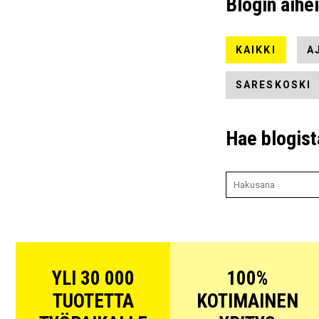
Blogin aihe
KAIKKI
A
SARESKOSKI
Hae blogist
YLI 30 000
100%
TUOTETTA
KOTIMAINEN