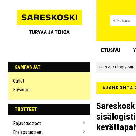
ETUSIVU
Y
KAMPANJAT
Etusivu
/
Blogi
/
Sare
Outlet
AJANKOHTAI
Kuvastot
Sareskoski
TUOTTEET
sisälogist
Rajaustuotteet
kevättapa
Ensiaputuotteet