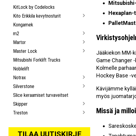
Mitsubishi-
KitLock by Codelocks
Hexaplan-t
Kito Erikkila kevytnosturit
PalletMast
Kongamek
m2
Virkistysohje
Martor
Master Lock
Jääkiekon MM-ki
Mitsubishi Forklift Trucks
Game Changer -ki
Kolmelle parhaa
Noblelift
Hockey Base -v
Notrax
Silverstone
Kävijämme kylläi
Slice keraamiset turvaveitset
myös juomatarjo
Skipper
Missä ja millo
Treston
Sareskosken
TILAA UUTISKIRJE
Tapahtumapä