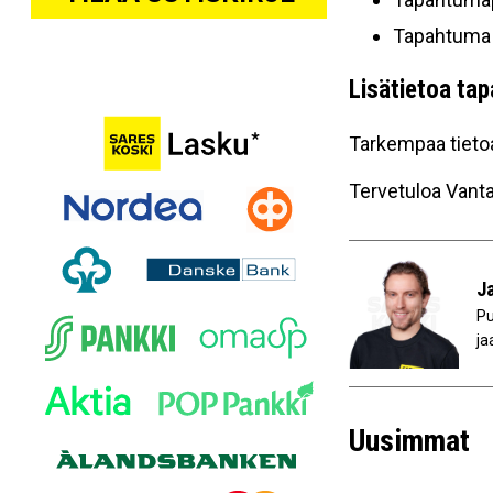
Tapahtuma o
Lisätietoa ta
Tarkempaa tieto
Tervetuloa Vanta
J
P
ja
Uusimmat