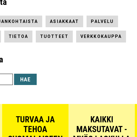
ita
JANKOHTAISTA
ASIAKKAAT
PALVELU
TIETOA
TUOTTEET
VERKKOKAUPPA
a
HAE
TURVAA JA
KAIKKI
TEHOA
MAKSUTAVAT -