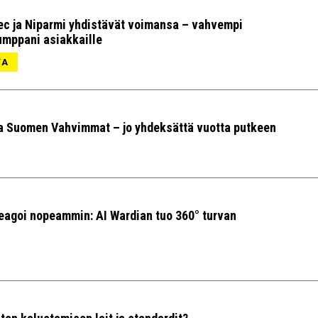
ec ja Niparmi yhdistävät voimansa – vahvempi
umppani asiakkaille
TA
a Suomen Vahvimmat – jo yhdeksättä vuotta putkeen
agoi nopeammin: AI Wardian tuo 360° turvan