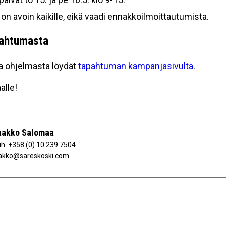
n avoin kaikille, eikä vaadi ennakkoilmoittautumista.
pahtumasta
a ohjelmasta löydät
tapahtuman kampanjasivulta
.
alle!
aakko Salomaa
uh.
+358 (0) 10 239 7504
akko@sareskoski.com