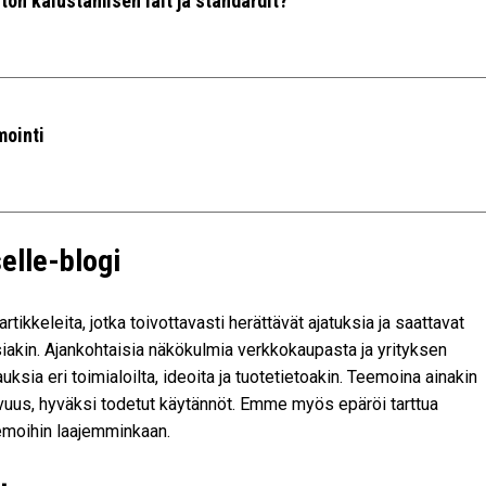
ton kalustamisen lait ja standardit?
mointi
elle-blogi
rtikkeleita, jotka toivottavasti herättävät ajatuksia ja saattavat
siakin. Ajankohtaisia näkökulmia verkkokaupasta ja yrityksen
uksia eri toimialoilta, ideoita ja tuotetietoakin. Teemoina ainakin
tavuus, hyväksi todetut käytännöt. Emme myös epäröi tarttua
emoihin laajemminkaan.