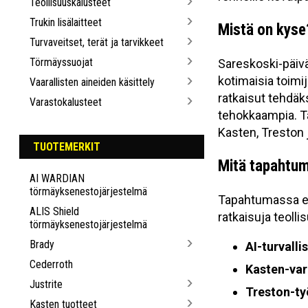
Teollisuuskalusteet
Trukin lisälaitteet
Mistä on kyse
Turvaveitset, terät ja tarvikkeet
Törmäyssuojat
Sareskoski-päivä
kotimaisia toimij
Vaarallisten aineiden käsittely
ratkaisut tehdäks
Varastokalusteet
tehokkaampia. T
Kasten, Treston j
TUOTEMERKIT
Mitä tapahtum
AI WARDIAN
törmäyksenestojärjestelmä
Tapahtumassa e
ALIS Shield
ratkaisuja teolli
törmäyksenestojärjestelmä
Brady
AI-turvalli
Cederroth
Kasten-var
Justrite
Treston-ty
Kasten tuotteet