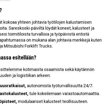
?
t kokoaa yhteen johtavia työtilojen kalustamisen
oita. Sareskoski-päiviltä löydät koneet, kalusteet ja
esi toimitiloista turvallisia ja työpäivistä entistä
apahtumassa on mukana alan johtavia merkkejä kuten
a Mitsubishi Forklift Trucks.
assa esitellään?
sittelemme kotimaista osaamista sekä käytännön
suuden ja logistiikan arkeen:
suusratkaisut,
autonomista työturvallisuutta 24/7.
astokalusteet,
tule kokeilemaan varastoautomaattia.
öpisteet,
modulaariset kalusteet teollisuuteen.