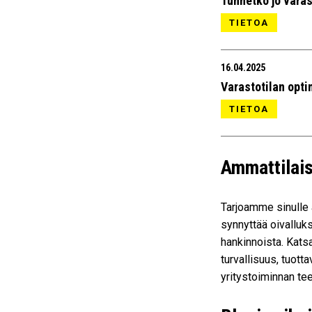
Tunnetko jo varas
TIETOA
16.04.2025
Varastotilan opti
TIETOA
Ammattilais
Tarjoamme sinulle a
synnyttää oivalluk
hankinnoista. Katsa
turvallisuus, tuot
yritystoiminnan te