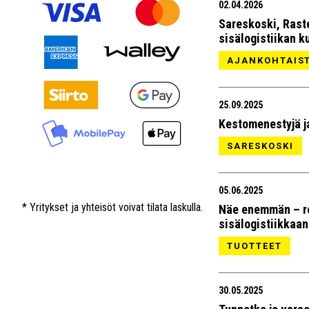
02.04.2026
Sareskoski, Rast
sisälogistiikan k
AJANKOHTAIS
25.09.2025
Kestomenestyjä j
SARESKOSKI
05.06.2025
* Yritykset ja yhteisöt voivat tilata laskulla.
Näe enemmän – re
sisälogistiikkaan
TUOTTEET
30.05.2025