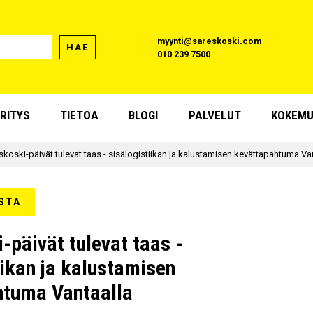
myynti@sareskoski.com
HAE
010 239 7500
RITYS
TIETOA
BLOGI
PALVELUT
KOKEMU
skoski-päivät tulevat taas - sisälogistiikan ja kalustamisen kevättapahtuma Va
STA
-päivät tulevat taas -
iikan ja kalustamisen
htuma Vantaalla