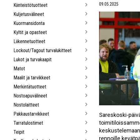
09.05.2025
Kiinteistötuotteet
Kuljetusvälineet
Kuormansidonta
Kyltit ja opasteet
Liikennetuotteet
Lockout/Tagout turvalukitteet
Lukot ja turvakaapit
Matot
Maalit ja tarvikkeet
Merkintätuotteet
Nostoapuvälineet
Nostolaitteet
Pakkaustarvikkeet
Sareskoski-päivä
toimitiloissamme
Tarratulostimet
keskustelemaan a
Teipit
rennoille kevätpä