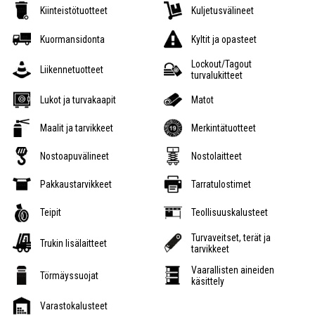
Kiinteistötuotteet
Kuljetusvälineet
Kuormansidonta
Kyltit ja opasteet
Lockout/Tagout
Liikennetuotteet
turvalukitteet
Lukot ja turvakaapit
Matot
Maalit ja tarvikkeet
Merkintätuotteet
Nostoapuvälineet
Nostolaitteet
Pakkaustarvikkeet
Tarratulostimet
Teipit
Teollisuuskalusteet
Turvaveitset, terät ja
Trukin lisälaitteet
tarvikkeet
Vaarallisten aineiden
Törmäyssuojat
käsittely
Varastokalusteet