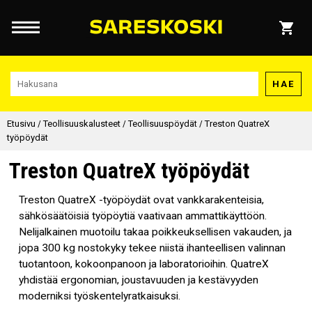
HAE
Etusivu
/
Teollisuuskalusteet
/
Teollisuuspöydät
/
Treston QuatreX
työpöydät
Treston QuatreX työpöydät
Treston QuatreX -työpöydät ovat vankkarakenteisia,
sähkösäätöisiä työpöytiä vaativaan ammattikäyttöön.
Nelijalkainen muotoilu takaa poikkeuksellisen vakauden, ja
jopa 300 kg nostokyky tekee niistä ihanteellisen valinnan
tuotantoon, kokoonpanoon ja laboratorioihin. QuatreX
yhdistää ergonomian, joustavuuden ja kestävyyden
moderniksi työskentelyratkaisuksi.