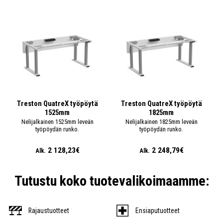
Treston QuatreX työpöytä
Treston QuatreX työpöytä
1525mm
1825mm
Nelijalkainen 1525mm leveän
Nelijalkainen 1825mm leveän
työpöydän runko.
työpöydän runko.
2 128,23€
2 248,79€
Alk.
Alk.
Tutustu koko tuotevalikoimaamme:
Rajaustuotteet
Ensiaputuotteet