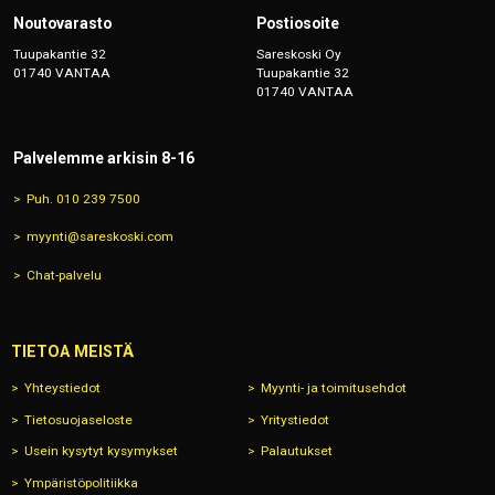
Noutovarasto
Postiosoite
Tuupakantie 32
Sareskoski Oy
01740 VANTAA
Tuupakantie 32
01740 VANTAA
Palvelemme arkisin 8-16
Puh. 010 239 7500
myynti@sareskoski.com
Chat-palvelu
TIETOA MEISTÄ
Yhteystiedot
Myynti- ja toimitusehdot
Tietosuojaseloste
Yritystiedot
Usein kysytyt kysymykset
Palautukset
Ympäristöpolitiikka