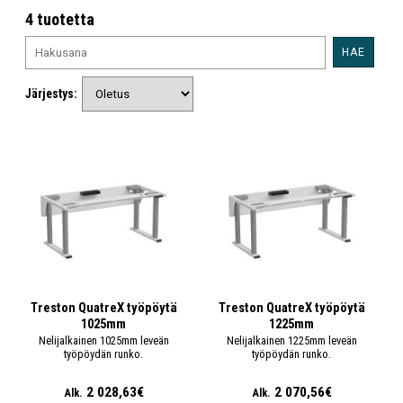
4 tuotetta
HAE
Järjestys:
Treston QuatreX työpöytä
Treston QuatreX työpöytä
1025mm
1225mm
Nelijalkainen 1025mm leveän
Nelijalkainen 1225mm leveän
työpöydän runko.
työpöydän runko.
2 028,63€
2 070,56€
Alk.
Alk.