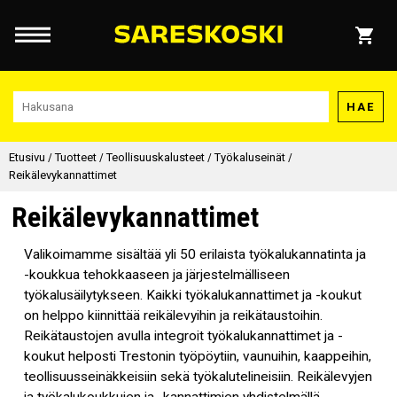
HAE
Etusivu
/
Tuotteet
/
Teollisuuskalusteet
/
Työkaluseinät
/
Reikälevykannattimet
Reikälevykannattimet
Valikoimamme sisältää yli 50 erilaista työkalukannatinta ja
-koukkua tehokkaaseen ja järjestelmälliseen
työkalusäilytykseen. Kaikki työkalukannattimet ja -koukut
on helppo kiinnittää reikälevyihin ja reikätaustoihin.
Reikätaustojen avulla integroit työkalukannattimet ja -
koukut helposti Trestonin työpöytiin, vaunuihin, kaappeihin,
teollisuusseinäkkeisiin sekä työkalutelineisiin. Reikälevyjen