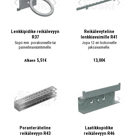
Lenkkipidike reikälevyyn
Reikälevyteline
R37
lenkkiavaimille R41
Sopii mm. porakoneelle tai
Jopa 12 eri kokoiselle
paineilmavääntimelle.
jakoavaimelle.
5,51€
13,00€
Alkaen
Poranteräteline
Laatikkopidike
reikälevyyn R43
reikälevyyn R46