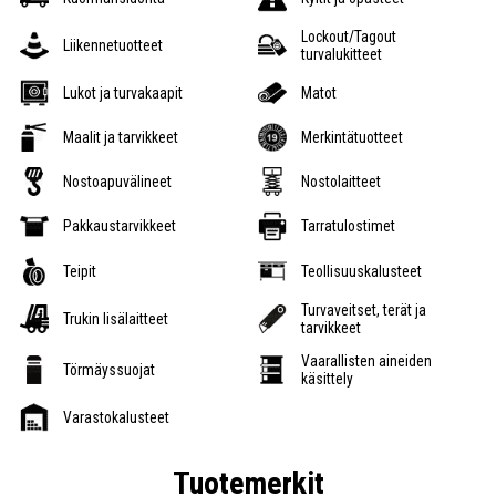
Lockout/Tagout
Liikennetuotteet
turvalukitteet
Lukot ja turvakaapit
Matot
Maalit ja tarvikkeet
Merkintätuotteet
Nostoapuvälineet
Nostolaitteet
Pakkaustarvikkeet
Tarratulostimet
Teipit
Teollisuuskalusteet
Turvaveitset, terät ja
Trukin lisälaitteet
tarvikkeet
Vaarallisten aineiden
Törmäyssuojat
käsittely
Varastokalusteet
Tuotemerkit