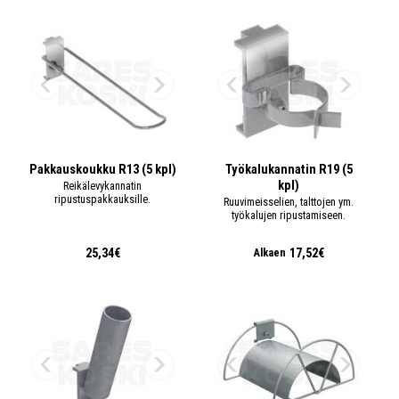
Pakkauskoukku R13 (5 kpl)
Työkalukannatin R19 (5
kpl)
Reikälevykannatin
ripustuspakkauksille.
Ruuvimeisselien, talttojen ym.
työkalujen ripustamiseen.
25,34€
17,52€
Alkaen