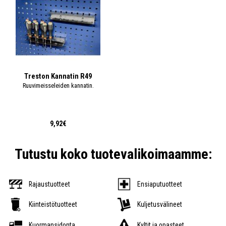
Treston Kannatin R49
Ruuvimeisseleiden kannatin.
9,92€
Tutustu koko tuotevalikoimaamme:
Rajaustuotteet
Ensiaputuotteet
Kiinteistötuotteet
Kuljetusvälineet
Kuormansidonta
Kyltit ja opasteet