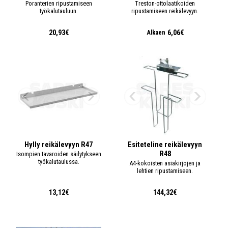
Poranterien ripustamiseen
Treston-ottolaatikoiden
työkalutauluun.
ripustamiseen reikälevyyn.
20,93€
6,06€
Alkaen
Hylly reikälevyyn R47
Esiteteline reikälevyyn
R48
Isompien tavaroiden säilytykseen
työkalutaulussa.
A4-kokoisten asiakirjojen ja
lehtien ripustamiseen.
13,12€
144,32€