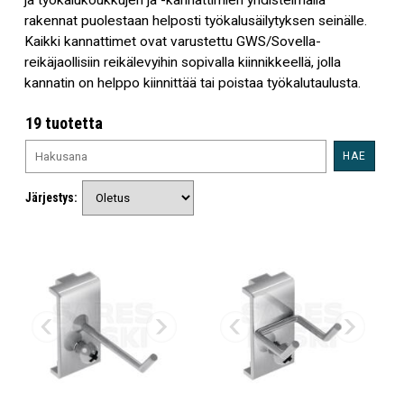
ja työkalukoukkujen ja -kannattimien yhdistelmällä
rakennat puolestaan helposti työkalusäilytyksen seinälle.
Kaikki kannattimet ovat varustettu GWS/Sovella-
reikäjaollisiin reikälevyihin sopivalla kiinnikkeellä, jolla
kannatin on helppo kiinnittää tai poistaa työkalutaulusta.
19 tuotetta
HAE
Järjestys: