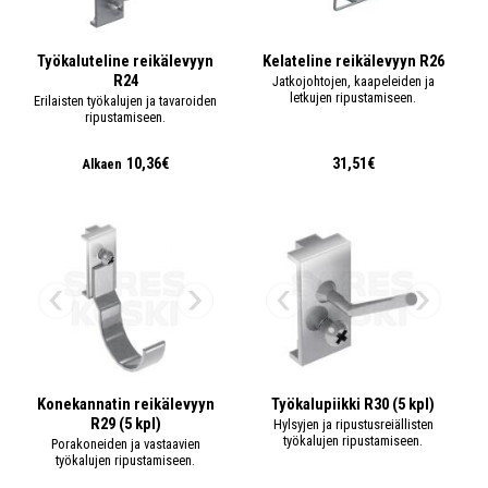
Työkaluteline reikälevyyn
Kelateline reikälevyyn R26
R24
Jatkojohtojen, kaapeleiden ja
letkujen ripustamiseen.
Erilaisten työkalujen ja tavaroiden
ripustamiseen.
10,36€
31,51€
Alkaen
Konekannatin reikälevyyn
Työkalupiikki R30 (5 kpl)
R29 (5 kpl)
Hylsyjen ja ripustusreiällisten
työkalujen ripustamiseen.
Porakoneiden ja vastaavien
työkalujen ripustamiseen.