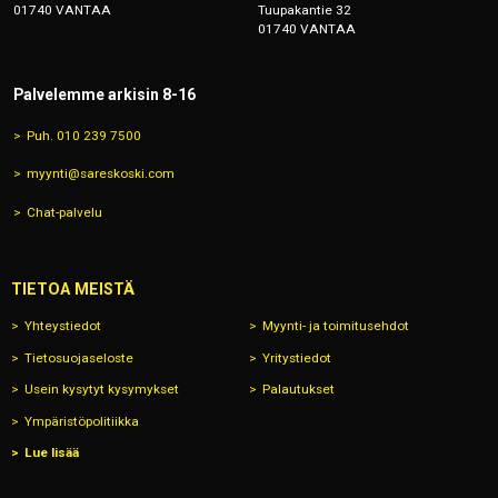
01740 VANTAA
Tuupakantie 32
01740 VANTAA
Palvelemme arkisin 8-16
Puh. 010 239 7500
myynti@sareskoski.com
Chat-palvelu
TIETOA MEISTÄ
Yhteystiedot
Myynti- ja toimitusehdot
Tietosuojaseloste
Yritystiedot
Usein kysytyt kysymykset
Palautukset
Ympäristöpolitiikka
Lue lisää