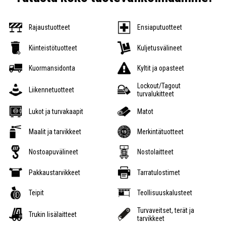
Rajaustuotteet
Ensiaputuotteet
Kiinteistötuotteet
Kuljetusvälineet
Kuormansidonta
Kyltit ja opasteet
Lockout/Tagout
Liikennetuotteet
turvalukitteet
Lukot ja turvakaapit
Matot
Maalit ja tarvikkeet
Merkintätuotteet
Nostoapuvälineet
Nostolaitteet
Pakkaustarvikkeet
Tarratulostimet
Teipit
Teollisuuskalusteet
Turvaveitset, terät ja
Trukin lisälaitteet
tarvikkeet