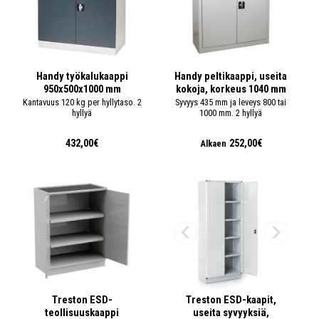
Handy työkalukaappi
Handy peltikaappi, useita
950x500x1000 mm
kokoja, korkeus 1040 mm
Kantavuus 120 kg per hyllytaso. 2
Syvyys 435 mm ja leveys 800 tai
hyllyä
1000 mm. 2 hyllyä
432,00€
252,00€
Alkaen
Treston ESD-
Treston ESD-kaapit,
teollisuuskaappi
useita syvyyksiä,