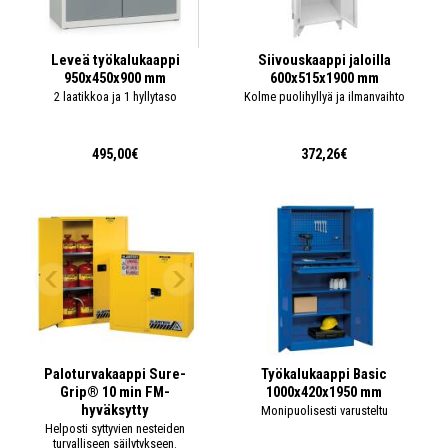
Leveä työkalukaappi
Siivouskaappi jaloilla
950x450x900 mm
600x515x1900 mm
2 laatikkoa ja 1 hyllytaso
Kolme puolihyllyä ja ilmanvaihto
495,00€
372,26€
Paloturvakaappi Sure-
Työkalukaappi Basic
Grip® 10 min FM-
1000x420x1950 mm
hyväksytty
Monipuolisesti varusteltu
Helposti syttyvien nesteiden
turvalliseen säilytykseen.