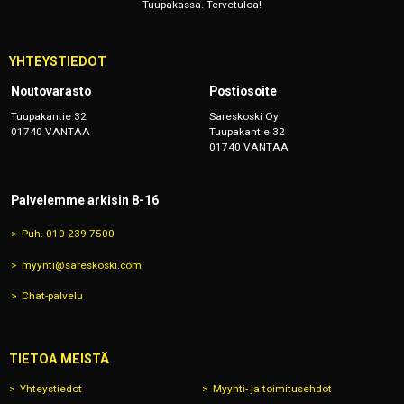
Tuupakassa. Tervetuloa!
YHTEYSTIEDOT
Noutovarasto
Postiosoite
Tuupakantie 32
Sareskoski Oy
01740 VANTAA
Tuupakantie 32
01740 VANTAA
Palvelemme arkisin 8-16
Puh. 010 239 7500
myynti@sareskoski.com
Chat-palvelu
TIETOA MEISTÄ
Yhteystiedot
Myynti- ja toimitusehdot