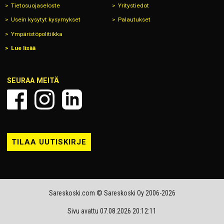
Tietosuojaseloste
Yritystiedot
Usein kysytyt kysymykset
Palautukset
Ympäristöpolitiikka
Lue lisää
SEURAA MEITÄ
TILAA UUTISKIRJE
Sareskoski.com © Sareskoski Oy 2006-2026
Sivu avattu 07.08.2026 20:12:11