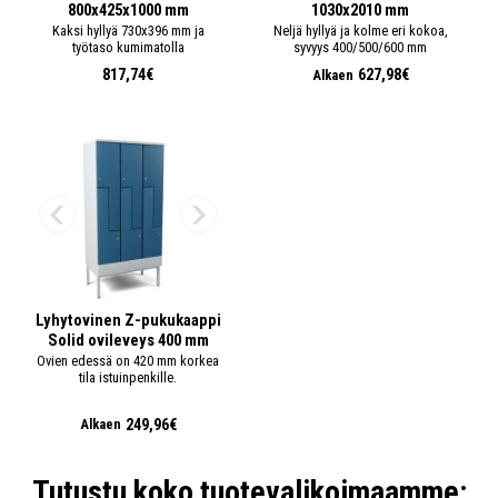
800x425x1000 mm
1030x2010 mm
Kaksi hyllyä 730x396 mm ja
Neljä hyllyä ja kolme eri kokoa,
työtaso kumimatolla
syvyys 400/500/600 mm
817,74€
627,98€
Alkaen
Lyhytovinen Z-pukukaappi
Solid ovileveys 400 mm
Ovien edessä on 420 mm korkea
tila istuinpenkille.
249,96€
Alkaen
Tutustu koko tuotevalikoimaamme: