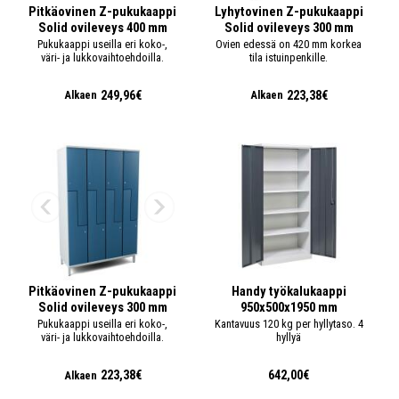
Pitkäovinen Z-pukukaappi
Lyhytovinen Z-pukukaappi
Solid ovileveys 400 mm
Solid ovileveys 300 mm
Pukukaappi useilla eri koko-,
Ovien edessä on 420 mm korkea
väri- ja lukkovaihtoehdoilla.
tila istuinpenkille.
249,96€
223,38€
Alkaen
Alkaen
Pitkäovinen Z-pukukaappi
Handy työkalukaappi
Solid ovileveys 300 mm
950x500x1950 mm
Pukukaappi useilla eri koko-,
Kantavuus 120 kg per hyllytaso. 4
väri- ja lukkovaihtoehdoilla.
hyllyä
223,38€
642,00€
Alkaen