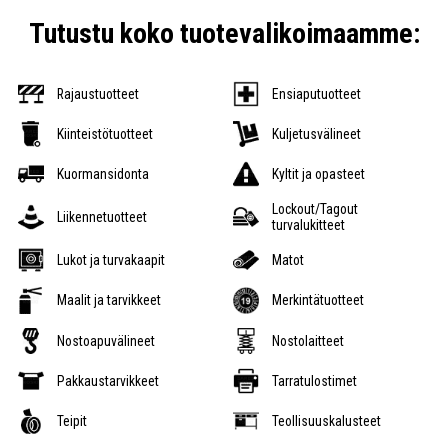
Tutustu koko tuotevalikoimaamme:
Rajaustuotteet
Ensiaputuotteet
Kiinteistötuotteet
Kuljetusvälineet
Kuormansidonta
Kyltit ja opasteet
Lockout/Tagout
Liikennetuotteet
turvalukitteet
Lukot ja turvakaapit
Matot
Maalit ja tarvikkeet
Merkintätuotteet
Nostoapuvälineet
Nostolaitteet
Pakkaustarvikkeet
Tarratulostimet
Teipit
Teollisuuskalusteet