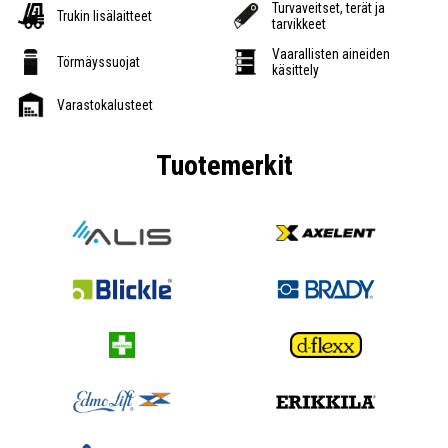
Turvaveitset, terät ja
Trukin lisälaitteet
tarvikkeet
Vaarallisten aineiden
Törmäyssuojat
käsittely
Varastokalusteet
Tuotemerkit