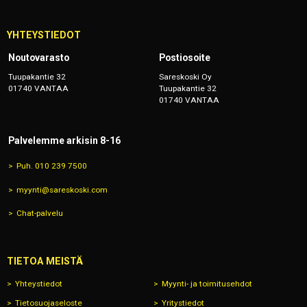
YHTEYSTIEDOT
Noutovarasto
Postiosoite
Tuupakantie 32
Sareskoski Oy
01740 VANTAA
Tuupakantie 32
01740 VANTAA
Palvelemme arkisin 8-16
Puh. 010 239 7500
myynti@sareskoski.com
Chat-palvelu
TIETOA MEISTÄ
Yhteystiedot
Myynti- ja toimitusehdot
Tietosuojaseloste
Yritystiedot