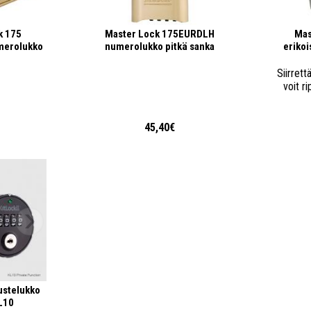
k 175
Master Lock 175EURDLH
Mas
merolukko
numerolukko pitkä sanka
erikoi
Siirrett
voit r
€
45,40€
ustelukko
L10