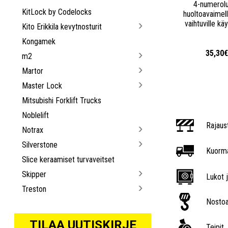
4-numerol
KitLock by Codelocks
huoltoavaimel
vaihtuville käyt
Kito Erikkila kevytnosturit
Kongamek
35,30
m2
Martor
Master Lock
Mitsubishi Forklift Trucks
Noblelift
Rajaus
Notrax
Silverstone
Kuorma
Slice keraamiset turvaveitset
Skipper
Lukot j
Treston
Nostoa
TILAA UUTISKIRJE
Teipit