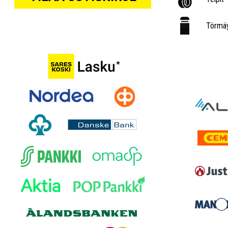
Törmäy