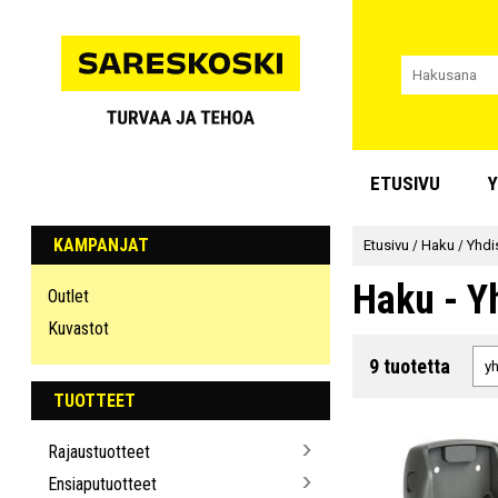
ETUSIVU
Y
KAMPANJAT
Etusivu
/
Haku
/
Yhdi
Haku - Y
Outlet
Kuvastot
9 tuotetta
TUOTTEET
Rajaustuotteet
Ensiaputuotteet