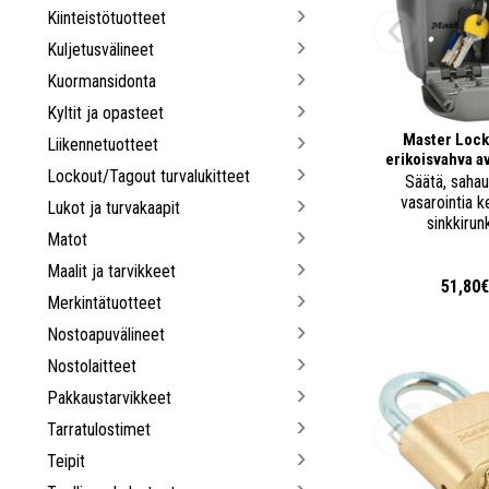
Kiinteistötuotteet
Kuljetusvälineet
Kuormansidonta
Kyltit ja opasteet
Master Lock
Liikennetuotteet
erikoisvahva a
Lockout/Tagout turvalukitteet
Säätä, sahau
vasarointia 
Lukot ja turvakaapit
sinkkirun
Matot
Maalit ja tarvikkeet
51,80
Merkintätuotteet
Nostoapuvälineet
Nostolaitteet
Pakkaustarvikkeet
Tarratulostimet
Teipit