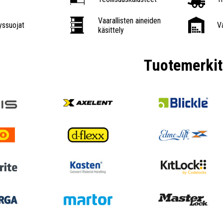
Vaarallisten aineiden
ssuojat
V
käsittely
Tuotemerkit