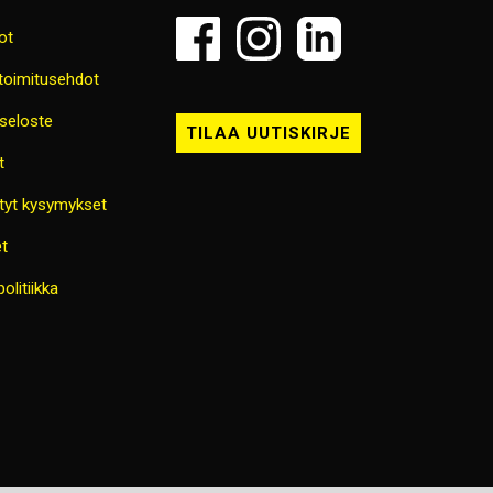
ot
 toimitusehdot
seloste
TILAA UUTISKIRJE
t
tyt kysymykset
t
olitiikka