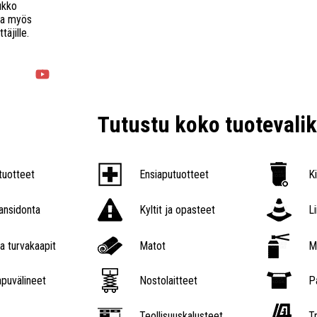
ukko
la myös
täjille.
€
Tutustu koko tuoteval
tuotteet
Ensiaputuotteet
K
nsidonta
Kyltit ja opasteet
L
a turvakaapit
Matot
M
puvälineet
Nostolaitteet
P
Teollisuuskalusteet
Tr