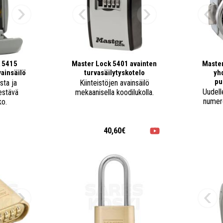
 5415
Master Lock 5401 avainten
Maste
vainsäilö
turvasäilytyskotelo
yh
pu
sta ja
Kiinteistöjen avainsäilö
Uudell
kestävä
mekaanisella koodilukolla.
numer
ko.
€
40,60€