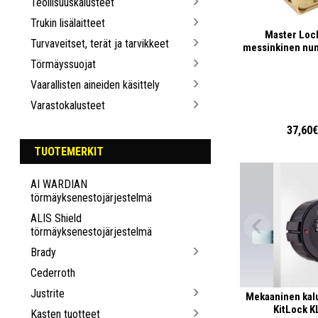
Teollisuuskalusteet
Trukin lisälaitteet
Master Loc
Turvaveitset, terät ja tarvikkeet
messinkinen nu
Törmäyssuojat
Vaarallisten aineiden käsittely
Varastokalusteet
37,60
TUOTEMERKIT
AI WARDIAN
törmäyksenestojärjestelmä
ALIS Shield
törmäyksenestojärjestelmä
Brady
Cederroth
Justrite
Mekaaninen kal
KitLock K
Kasten tuotteet