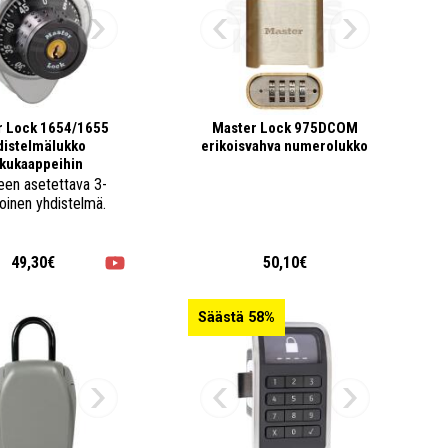
r Lock 1654/1655
Master Lock 975DCOM
distelmälukko
erikoisvahva numerolukko
kukaappeihin
een asetettava 3-
oinen yhdistelmä.
49,30€
50,10€
Säästä 58%