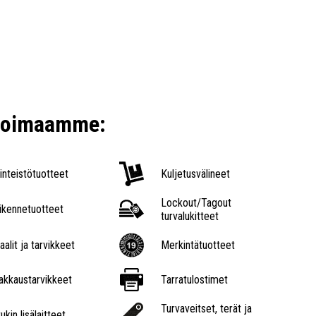
ikoimaamme:
iinteistötuotteet
Kuljetusvälineet
Lockout/Tagout
iikennetuotteet
turvalukitteet
aalit ja tarvikkeet
Merkintätuotteet
akkaustarvikkeet
Tarratulostimet
Turvaveitset, terät ja
ukin lisälaitteet