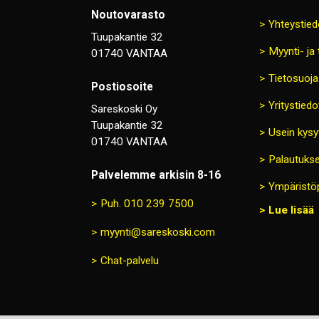
Noutovarasto
Yhteystied
Tuupakantie 32
Myynti- ja
01740 VANTAA
Tietosuoja
Postiosoite
Yritystiedo
Sareskoski Oy
Tuupakantie 32
Usein kysy
01740 VANTAA
Palautukse
Palvelemme arkisin 8-16
Ympäristöp
Puh. 010 239 7500
Lue lisää
myynti@sareskoski.com
Chat-palvelu