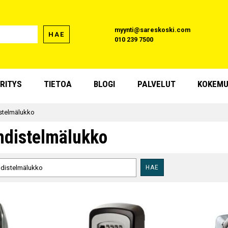
myynti@sareskoski.com
HAE
010 239 7500
RITYS
TIETOA
BLOGI
PALVELUT
KOKEMU
stelmälukko
hdistelmälukko
HAE