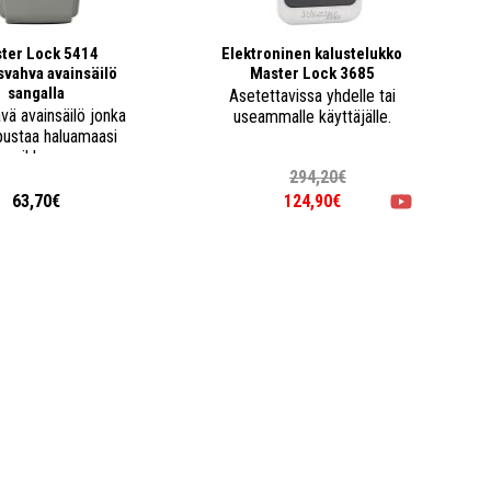
ter Lock 5414
Elektroninen kalustelukko
svahva avainsäilö
Master Lock 3685
sangalla
Asetettavissa yhdelle tai
ävä avainsäilö jonka
useammalle käyttäjälle.
ipustaa haluamaasi
paikkaan.
294,20€
63,70€
124,90€