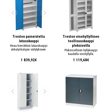
Treston paineistettu
Treston vinohyllyllinen
latauskaappi
teollisuuskaappi
pleksiovilla
Ilmaa kierrättävä latauskaappi
akkutyökalujen säilytykseen.
Pleksiovillinen hyllykaappi
kuudella vinohyllyllä.
1 839,92€
1 119,68€