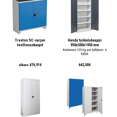
Treston SC-sarjan
Handy työkalukaappi
teollisuuskaapit
950x500x1950 mm
Kantavuus 120 kg per hyllytaso. 4
hyllyä
476,91€
642,00€
Alkaen