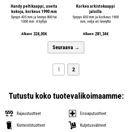
Handy peltikaappi, useita
Korkea arkistokaappi
kokoja, korkeus 1990 mm
jaloilla
Syvyys 435 mm ja leveys 800 tai
Syvyys 430 mm ja korkeus 1900
1000 mm. 4 hyllyä
mm, neljä eri leveyttä
324,00€
281,34€
Alkaen
Alkaen
Seuraava
→
1
2
Tutustu koko tuotevalikoimaamme:
Rajaustuotteet
Ensiaputuotteet
Kiinteistötuotteet
Kuljetusvälineet