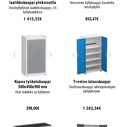
laatikkokaappi pleksiovilla
Siniovinen hyllykaappi kuudella
vinohyllyllä
Vinohyllyllinen laatikkokaappi, 35
hyllylaatikkoa
1 415,32€
833,47€
Kapea työkalukaappi
Treston latauskaappi
500x450x900 mm
Teollisuuskaappi akkutyökalujen
säilytykseen.
Yksi laatikko ja hyllytaso
1 242,34€
298,00€