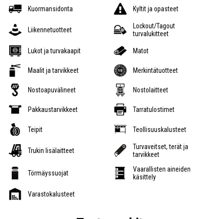
Kuormansidonta
Kyltit ja opasteet
Lockout/Tagout
Liikennetuotteet
turvalukitteet
Lukot ja turvakaapit
Matot
Maalit ja tarvikkeet
Merkintätuotteet
Nostoapuvälineet
Nostolaitteet
Pakkaustarvikkeet
Tarratulostimet
Teipit
Teollisuuskalusteet
Turvaveitset, terät ja
Trukin lisälaitteet
tarvikkeet
Vaarallisten aineiden
Törmäyssuojat
käsittely
Varastokalusteet