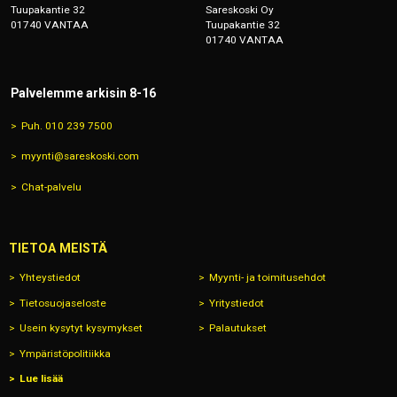
Tuupakantie 32
Sareskoski Oy
01740 VANTAA
Tuupakantie 32
01740 VANTAA
Palvelemme arkisin 8-16
Puh. 010 239 7500
myynti@sareskoski.com
Chat-palvelu
TIETOA MEISTÄ
Yhteystiedot
Myynti- ja toimitusehdot
Tietosuojaseloste
Yritystiedot
Usein kysytyt kysymykset
Palautukset
Ympäristöpolitiikka
Lue lisää