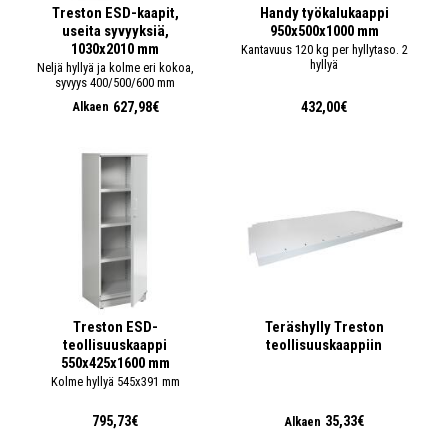
Treston ESD-kaapit,
Handy työkalukaappi
useita syvyyksiä,
950x500x1000 mm
1030x2010 mm
Kantavuus 120 kg per hyllytaso. 2
hyllyä
Neljä hyllyä ja kolme eri kokoa,
syvyys 400/500/600 mm
627,98€
432,00€
Alkaen
Treston ESD-
Teräshylly Treston
teollisuuskaappi
teollisuuskaappiin
550x425x1600 mm
Kolme hyllyä 545x391 mm
795,73€
35,33€
Alkaen