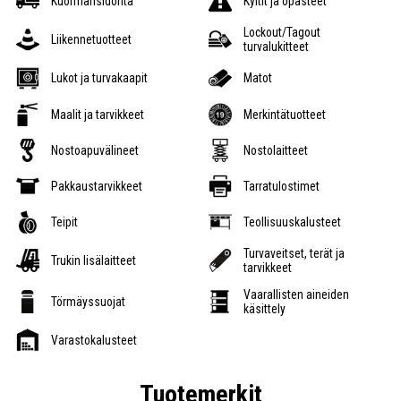
Kuormansidonta
Kyltit ja opasteet
Lockout/Tagout
Liikennetuotteet
turvalukitteet
Lukot ja turvakaapit
Matot
Maalit ja tarvikkeet
Merkintätuotteet
Nostoapuvälineet
Nostolaitteet
Pakkaustarvikkeet
Tarratulostimet
Teipit
Teollisuuskalusteet
Turvaveitset, terät ja
Trukin lisälaitteet
tarvikkeet
Vaarallisten aineiden
Törmäyssuojat
käsittely
Varastokalusteet
Tuotemerkit