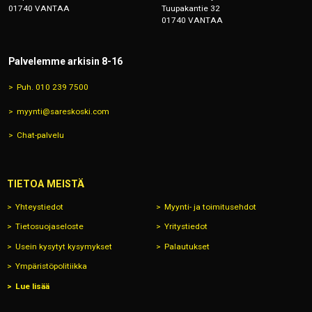
01740 VANTAA
Tuupakantie 32
01740 VANTAA
Palvelemme arkisin 8-16
Puh. 010 239 7500
myynti@sareskoski.com
Chat-palvelu
TIETOA MEISTÄ
Yhteystiedot
Myynti- ja toimitusehdot
Tietosuojaseloste
Yritystiedot
Usein kysytyt kysymykset
Palautukset
Ympäristöpolitiikka
Lue lisää