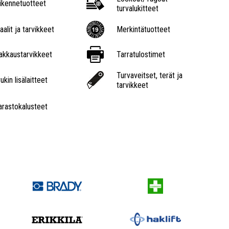
iikennetuotteet
turvalukitteet
aalit ja tarvikkeet
Merkintätuotteet
akkaustarvikkeet
Tarratulostimet
Turvaveitset, terät ja
ukin lisälaitteet
tarvikkeet
arastokalusteet