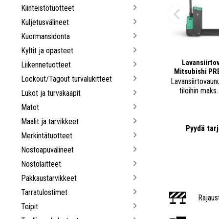
Kiinteistötuotteet
Kuljetusvälineet
Kuormansidonta
Kyltit ja opasteet
Lavansiirto
Liikennetuotteet
Mitsubishi PR
Lockout/Tagout turvalukitteet
Lavansiirtovaunu
tiloihin maks.
Lukot ja turvakaapit
Matot
Maalit ja tarvikkeet
Pyydä tar
Merkintätuotteet
Nostoapuvälineet
Nostolaitteet
Pakkaustarvikkeet
Tarratulostimet
Rajaus
Teipit