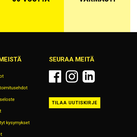
MEISTÄ
SEURAA MEITÄ
ot
 toimitusehdot
seloste
TILAA UUTISKIRJE
t
tyt kysymykset
t