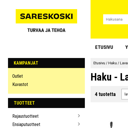
ETUSIVU
Y
KAMPANJAT
Etusivu
/
Haku
/
Lava
Haku - L
Outlet
Kuvastot
4 tuotetta
TUOTTEET
Rajaustuotteet
Ensiaputuotteet