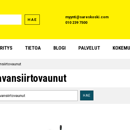
myynti@sareskoski.com
HAE
010 239 7500
RITYS
TIETOA
BLOGI
PALVELUT
KOKEMU
nsiirtovaunut
avansiirtovaunut
HAE