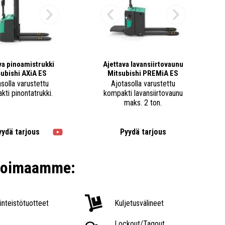
va pinoamistrukki
Ajettava lavansiirtovaunu
ubishi AXiA ES
Mitsubishi PREMiA ES
solla varustettu
Ajotasolla varustettu
ti pinontatrukki.
kompakti lavansiirtovaunu
maks. 2 ton.
yydä tarjous
Pyydä tarjous
ikoimaamme:
iinteistötuotteet
Kuljetusvälineet
Lockout/Tagout