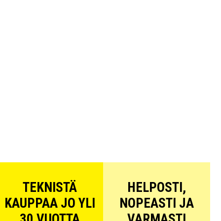
TEKNISTÄ
HELPOSTI,
KAUPPAA JO YLI
NOPEASTI JA
30 VUOTTA
VARMASTI