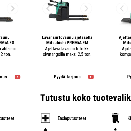
vaunu
Lavansiirtovaunu ajotasolla
Ajetta
EMiA ES
Mitsubishi PREMiA EM
Mits
 ahtaisiin
Ajettava lavansiirtotrukki
Ajota
 2 ton.
sivutangoilla maks. 2,5 ton.
kompak
jous
Pyydä tarjous
P
Tutustu koko tuoteval
tuotteet
Ensiaputuotteet
K