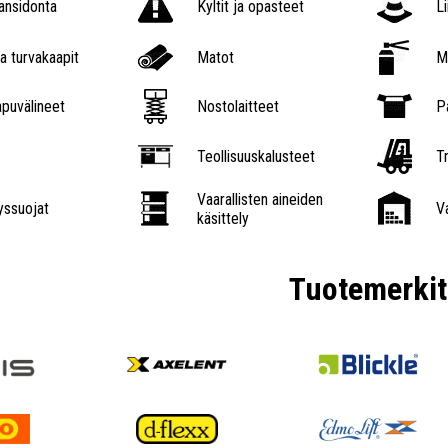
nsidonta
Kyltit ja opasteet
L
a turvakaapit
Matot
M
puvälineet
Nostolaitteet
P
Teollisuuskalusteet
Tr
Vaarallisten aineiden
ssuojat
V
käsittely
Tuotemerkit