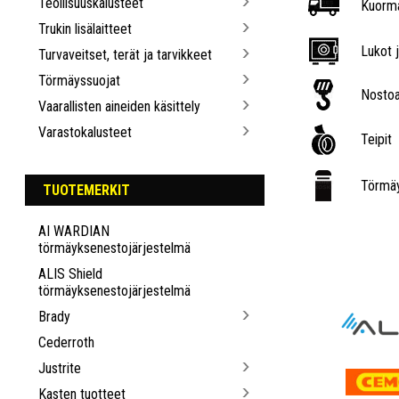
Teollisuuskalusteet
Kuorma
Trukin lisälaitteet
Lukot j
Turvaveitset, terät ja tarvikkeet
Törmäyssuojat
Nostoa
Vaarallisten aineiden käsittely
Varastokalusteet
Teipit
Törmäy
TUOTEMERKIT
AI WARDIAN
törmäyksenestojärjestelmä
ALIS Shield
törmäyksenestojärjestelmä
Brady
Cederroth
Justrite
Kasten tuotteet