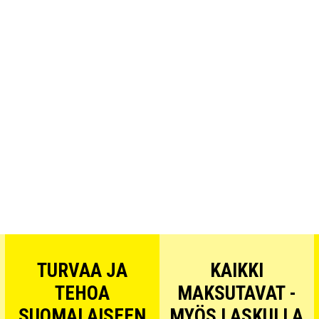
TURVAA JA
KAIKKI
TEHOA
MAKSUTAVAT -
SUOMALAISEEN
MYÖS LASKULLA