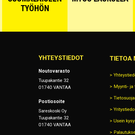
TYÖHÖN
YHTEYSTIEDOT
TIETOA 
Noutovarasto
Yhteystied
Tuupakantie 32
Myynti- ja
01740 VANTAA
Tietosuoja
Postiosoite
Yritystiedo
Sareskoski Oy
Tuupakantie 32
Usein kysy
01740 VANTAA
Palautukse