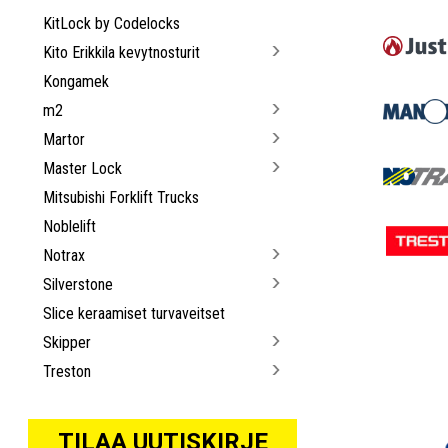
KitLock by Codelocks
Kito Erikkila kevytnosturit
Kongamek
m2
Martor
Master Lock
Mitsubishi Forklift Trucks
Noblelift
Notrax
Silverstone
Slice keraamiset turvaveitset
Skipper
Treston
TILAA UUTISKIRJE