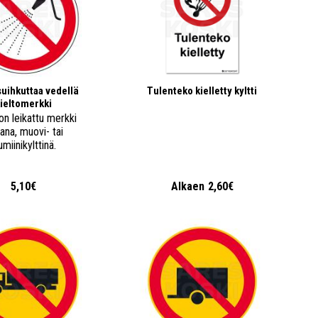
suihkuttaa vedellä
Tulenteko kielletty kyltti
ieltomerkki
n leikattu merkki
rana, muovi- tai
umiinikylttinä.
5,10€
Alkaen
2,60€