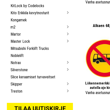
Vanha asetusnu
KitLock by Codelocks
Kito Erikkila kevytnosturit
Kongamek
Alkaen
68
m2
Martor
Master Lock
Mitsubishi Forklift Trucks
Noblelift
Notrax
Silverstone
Slice keraamiset turvaveitset
Liikennemerkki 
Skipper
autolla ajo ki
Treston
Vanha asetusnu
TILAA UUTISKIRJE