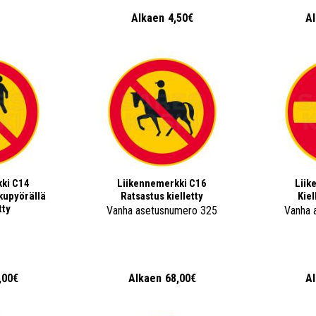
€
Alkaen
4,50€
A
ki C14
Liikennemerkki C16
Liik
lkupyörällä
Ratsastus kielletty
Kiel
tty
Vanha asetusnumero 325
Vanha 
,00€
Alkaen
68,00€
A