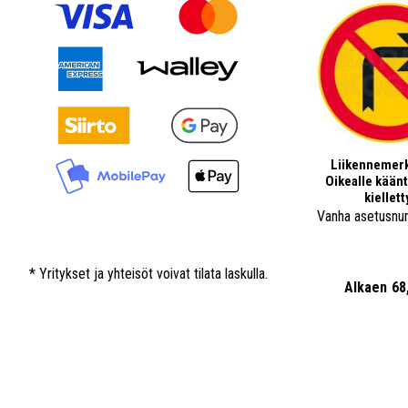
Liikennemerk
Oikealle kään
kiellett
Vanha asetusnu
* Yritykset ja yhteisöt voivat tilata laskulla.
Alkaen
68