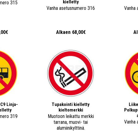
kielletty
mero 315
Vanha asetusnumero 316
Vanha 
,00€
Alkaen
68,00€
A
C9 Linja-
Tupakointi kielletty
Liik
elletty
kieltomerkki
Polkup
mero 319
Muotoon leikattu merkki
Vanha 
tarrana, muovi- tai
alumiinikylttinä.