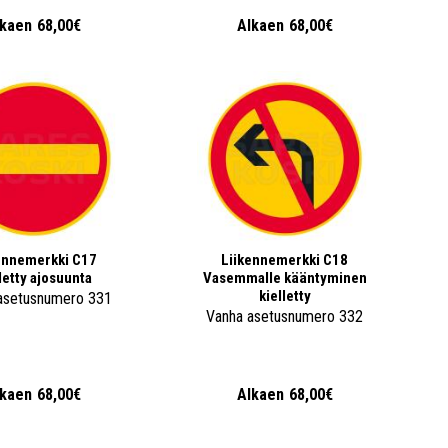
lkaen
68,00€
Alkaen
68,00€
ennemerkki C17
Liikennemerkki C18
letty ajosuunta
Vasemmalle kääntyminen
kielletty
asetusnumero 331
Vanha asetusnumero 332
lkaen
68,00€
Alkaen
68,00€