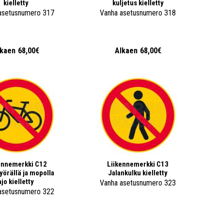
kielletty
kuljetus kielletty
asetusnumero 317
Vanha asetusnumero 318
lkaen
68,00€
Alkaen
68,00€
ennemerkki C12
Liikennemerkki C13
yörällä ja mopolla
Jalankulku kielletty
ajo kielletty
Vanha asetusnumero 323
asetusnumero 322