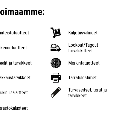
ikoimaamme:
iinteistötuotteet
Kuljetusvälineet
Lockout/Tagout
iikennetuotteet
turvalukitteet
aalit ja tarvikkeet
Merkintätuotteet
akkaustarvikkeet
Tarratulostimet
Turvaveitset, terät ja
ukin lisälaitteet
tarvikkeet
arastokalusteet