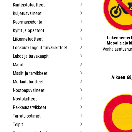
Kiinteistötuotteet
Kuljetusvälineet
Kuormansidonta
Kyltit ja opasteet
Liikennemerk
Liikennetuotteet
Mopolla ajo ki
Lockout/Tagout turvalukitteet
Vanha asetusnu
Lukot ja turvakaapit
Matot
Maalit ja tarvikkeet
Alkaen
68
Merkintätuotteet
Nostoapuvälineet
Nostolaitteet
Pakkaustarvikkeet
Tarratulostimet
Teipit