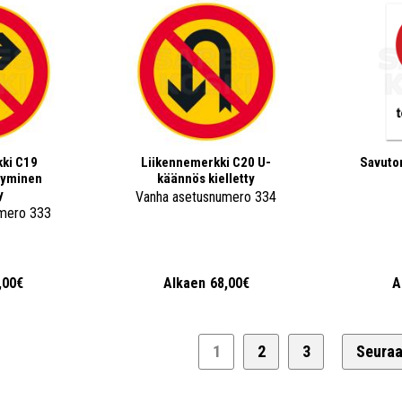
ki C19
Liikennemerkki C20 U-
Savuton
tyminen
käännös kielletty
y
Vanha asetusnumero 334
mero 333
,00€
Alkaen
68,00€
A
1
2
3
Seura