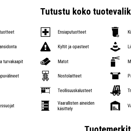
Tutustu koko tuoteval
tuotteet
Ensiaputuotteet
K
nsidonta
Kyltit ja opasteet
L
a turvakaapit
Matot
M
puvälineet
Nostolaitteet
P
Teollisuuskalusteet
Tr
Vaarallisten aineiden
ssuojat
V
käsittely
Tuotemerkit