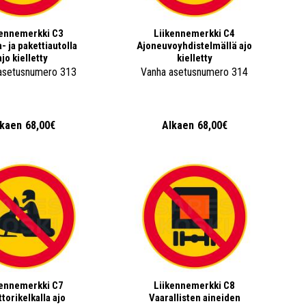
kennemerkki C3
Liikennemerkki C4
 ja pakettiautolla
Ajoneuvoyhdistelmällä ajo
ajo kielletty
kielletty
asetusnumero 313
Vanha asetusnumero 314
lkaen
68,00€
Alkaen
68,00€
kennemerkki C7
Liikennemerkki C8
torikelkalla ajo
Vaarallisten aineiden