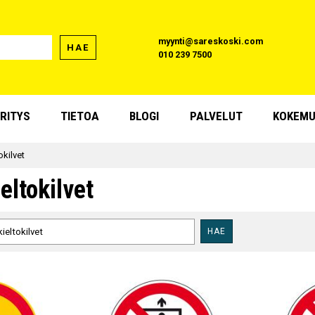
myynti@sareskoski.com
HAE
010 239 7500
RITYS
TIETOA
BLOGI
PALVELUT
KOKEMU
okilvet
eltokilvet
HAE