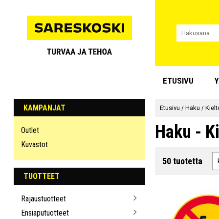
ETUSIVU
Y
KAMPANJAT
Etusivu
/
Haku
/
Kielt
Haku - Ki
Outlet
Kuvastot
50 tuotetta
TUOTTEET
Rajaustuotteet
Ensiaputuotteet