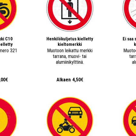
ki C10
Henkilökuljetus kielletty
Ei saa 
elletty
kieltomerkki
k
mero 321
Muotoon leikattu merkki
Muotoo
tarrana, muovi- tai
tar
alumiinikylttinä.
al
,00€
Alkaen
4,50€