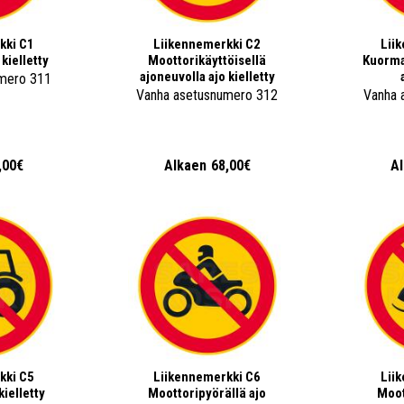
kki C1
Liikennemerkki C2
Lii
kielletty
Moottorikäyttöisellä
Kuorma-
ajoneuvolla ajo kielletty
mero 311
Vanha asetusnumero 312
Vanha 
,00€
Alkaen
68,00€
A
kki C5
Liikennemerkki C6
Lii
kielletty
Moottoripyörällä ajo
Moot