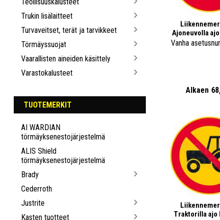
Teollisuuskalusteet
Trukin lisälaitteet
Liikennemer
Turvaveitset, terät ja tarvikkeet
Ajoneuvolla ajo 
Vanha asetusnu
Törmäyssuojat
Vaarallisten aineiden käsittely
Varastokalusteet
Alkaen
68
TUOTEMERKIT
AI WARDIAN
törmäyksenestojärjestelmä
ALIS Shield
törmäyksenestojärjestelmä
Brady
Cederroth
Justrite
Liikennemer
Traktorilla ajo 
Kasten tuotteet