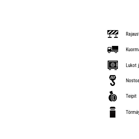
Rajaus
Kuorma
Lukot j
Nostoa
Teipit
Törmäy