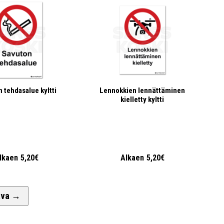
 tehdasalue kyltti
Lennokkien lennättäminen
kielletty kyltti
lkaen
5,20€
Alkaen
5,20€
ava
→