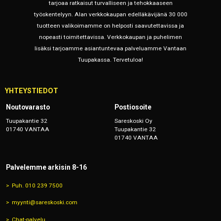
tarjoaa ratkaisut turvalliseen ja tehokkaaseen
työskentelyyn. Alan verkkokaupan edelläkävijänä 30 000
tuotteen valikoimamme on helposti saavutettavissa ja
nopeasti toimitettavissa. Verkkokaupan ja puhelimen
lisäksi tarjoamme asiantuntevaa palveluamme Vantaan
Tuupakassa. Tervetuloa!
YHTEYSTIEDOT
Noutovarasto
Postiosoite
Tuupakantie 32
Sareskoski Oy
01740 VANTAA
Tuupakantie 32
01740 VANTAA
Palvelemme arkisin 8-16
Puh. 010 239 7500
myynti@sareskoski.com
Chat-palvelu