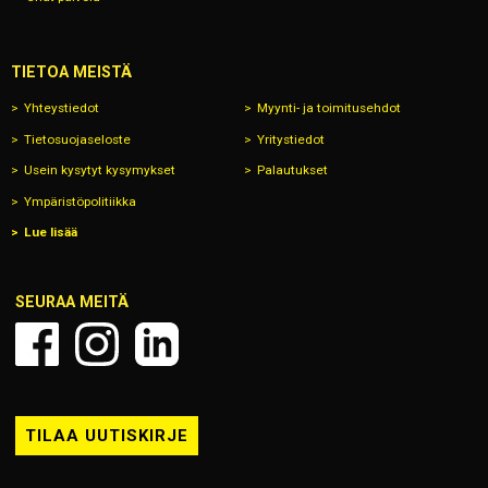
TIETOA MEISTÄ
Yhteystiedot
Myynti- ja toimitusehdot
Tietosuojaseloste
Yritystiedot
Usein kysytyt kysymykset
Palautukset
Ympäristöpolitiikka
Lue lisää
SEURAA MEITÄ
TILAA UUTISKIRJE