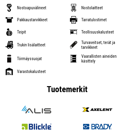
Nostoapuvälineet
Nostolaitteet
Pakkaustarvikkeet
Tarratulostimet
Teipit
Teollisuuskalusteet
Turvaveitset, terät ja
Trukin lisälaitteet
tarvikkeet
Vaarallisten aineiden
Törmäyssuojat
käsittely
Varastokalusteet
Tuotemerkit