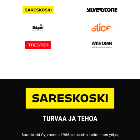
Sareskoski Oy, vuonna 1986 perustettu kotimainen yritys,