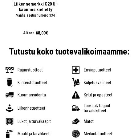
Liikennemerkki C20 U-
käännös kielletty
Vanha asetusnumero 334
68,00€
Alkaen
Tutustu koko tuotevalikoimaamme:
Rajaustuotteet
Ensiaputuotteet
Kiinteistötuotteet
Kuljetusvälineet
Kuormansidonta
Kyltit ja opasteet
Lockout/Tagout
Liikennetuotteet
turvalukitteet
Lukot ja turvakaapit
Matot
Maalit ja tarvikkeet
Merkintätuotteet