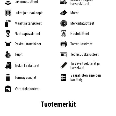
Liikennetuotteet
turvalukitteet
Lukot ja turvakaapit
Matot
Maalit ja tarvikkeet
Merkintätuotteet
Nostoapuvälineet
Nostolaitteet
Pakkaustarvikkeet
Tarratulostimet
Teipit
Teollisuuskalusteet
Turvaveitset, terät ja
Trukin lisälaitteet
tarvikkeet
Vaarallisten aineiden
Törmäyssuojat
käsittely
Varastokalusteet
Tuotemerkit