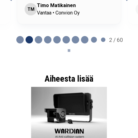
Riku
R
Orivesi • Ysitien Auto Oy
2 / 60
Aiheesta lisää