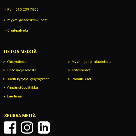
Puh. 010 239 7500
myynti@sareskoski.com
Chat-palvelu
TIETOA MEISTÄ
Yhteystiedot
Myynti- ja toimitusehdot
Tietosuojaseloste
Yritystiedot
Usein kysytyt kysymykset
Palautukset
Ympäristöpolitiikka
Lue lisää
SEURAA MEITÄ