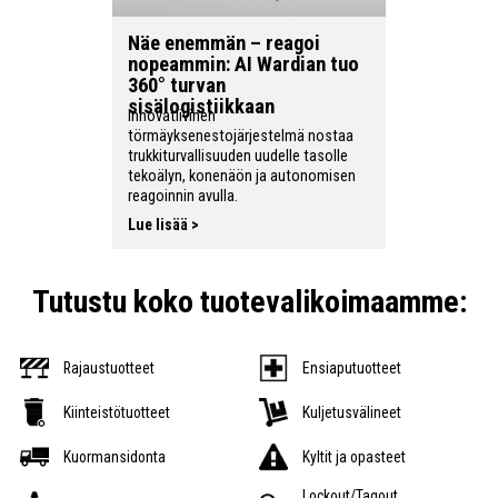
Näe enemmän – reagoi
nopeammin: AI Wardian tuo
360° turvan
sisälogistiikkaan
Innovatiivinen
törmäyksenestojärjestelmä nostaa
trukkiturvallisuuden uudelle tasolle
tekoälyn, konenäön ja autonomisen
reagoinnin avulla.
Lue lisää >
Tutustu koko tuotevalikoimaamme:
Rajaustuotteet
Ensiaputuotteet
Kiinteistötuotteet
Kuljetusvälineet
Kuormansidonta
Kyltit ja opasteet
Lockout/Tagout