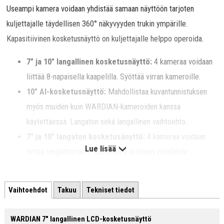
Useampi kamera voidaan yhdistää samaan näyttöön tarjoten
kuljettajalle täydellisen 360° näkyvyyden trukin ympärille.
Kapasitiivinen kosketusnäyttö on kuljettajalle helppo operoida.
7" ja 10" langallinen kosketusnäyttö:
4 kameraa voidaan
liittää 8-napaisella kaapelilla. Syöttää virran kameroille.
10" AI-kosketusnäyttö:
Mahdollistaa kuvantunnistuksen
myös muiden kuin WARDIAN-kameroiden kanssa
käytettäessä. Langaton sekä langallinen vaihtoehto..
7" ja 10" langaton kosketusänyttö:
4 kameraa voidaan
Lue lisää
liittää langattomasti. Kameroilla erillinen virtalähde.
WARDIAN-järjestelmä
on osa Sareskosken kokonaisvaltaista
Vaihtoehdot
Takuu
Tekniset tiedot
työturvallisuuden ratkaisumallia. Järjestelmä toimitetaan avaimet
käteen -periaatteella: tarvekartoituksesta asennukseen ja
WARDIAN 7" langallinen LCD-kosketusnäyttö
käyttöönottoon.
Lisätietoa ratkaisusta