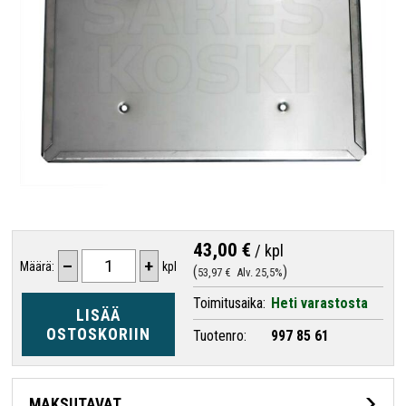
43,00 €
/
kpl
–
+
Määrä:
kpl
53,97 €
Alv. 25,5%
Toimitusaika:
Heti varastosta
LISÄÄ
OSTOSKORIIN
Tuotenro:
997 85 61
MAKSUTAVAT