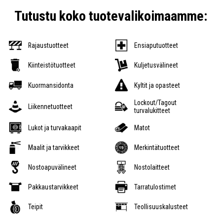
Tutustu koko tuotevalikoimaamme:
Rajaustuotteet
Ensiaputuotteet
Kiinteistötuotteet
Kuljetusvälineet
Kuormansidonta
Kyltit ja opasteet
Lockout/Tagout
Liikennetuotteet
turvalukitteet
Lukot ja turvakaapit
Matot
Maalit ja tarvikkeet
Merkintätuotteet
Nostoapuvälineet
Nostolaitteet
Pakkaustarvikkeet
Tarratulostimet
Teipit
Teollisuuskalusteet