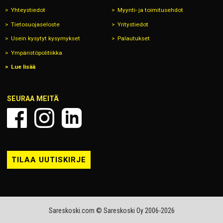
Yhteystiedot
Myynti- ja toimitusehdot
Tietosuojaseloste
Yritystiedot
Usein kysytyt kysymykset
Palautukset
Ympäristöpolitiikka
Lue lisää
SEURAA MEITÄ
TILAA UUTISKIRJE
Sareskoski.com © Sareskoski Oy 2006-2026