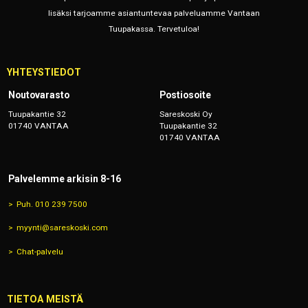
lisäksi tarjoamme asiantuntevaa palveluamme Vantaan
Tuupakassa. Tervetuloa!
YHTEYSTIEDOT
Noutovarasto
Postiosoite
Tuupakantie 32
Sareskoski Oy
01740 VANTAA
Tuupakantie 32
01740 VANTAA
Palvelemme arkisin 8-16
Puh. 010 239 7500
myynti@sareskoski.com
Chat-palvelu
TIETOA MEISTÄ