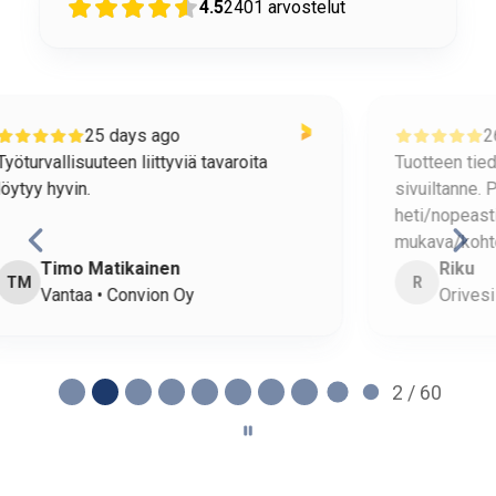
4.5
2401
arvostelut
26 days ago
Tuotteen tiedot löytyivät helposti
o
sivuiltanne. Puhelimeen vastattiin
h
heti/nopeasti. Puhelimessa oli
mukava/kohtelias ihminen.
Riku
R
Orivesi • Ysitien Auto Oy
2 / 60