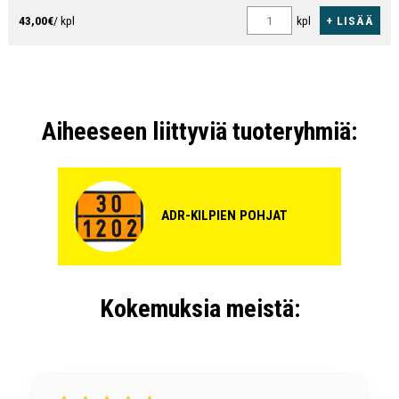
+ LISÄÄ
43,00€
/ kpl
kpl
Aiheeseen liittyviä tuoteryhmiä:
ADR-KILPIEN POHJAT
Kokemuksia meistä: